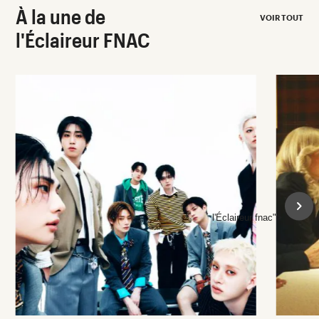
À la une de
VOIR TOUT
l'Éclaireur FNAC
l'Éclaireur fnac">