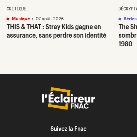
CRITIQUE
DÉCRYPT
Musique
•
07 août. 2026
Séries
THIS & THAT
: Stray Kids gagne en
The S
assurance, sans perdre son identité
sombr
1980
Suivez la Fnac