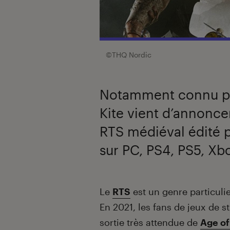
©THQ Nordic
Notamment connu pou
Kite vient d’annoncer
RTS médiéval édité p
sur PC, PS4, PS5, Xb
Introduction
Le
RTS
est un genre particulie
En 2021, les fans de jeux de s
sortie très attendue de
Age of