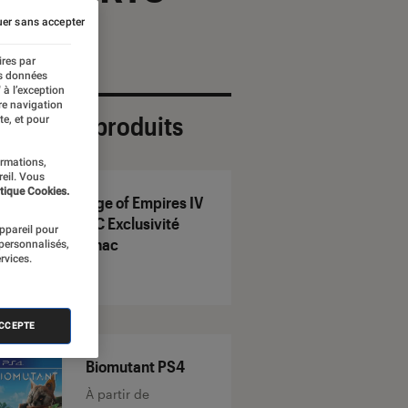
er sans accepter
ires par
es données
 à l’exception
re navigation
ection de produits
te, et pour
ormations,
reil. Vous
tique Cookies.
Age of Empires IV
PC Exclusivité
appareil pour
Fnac
 personnalisés,
rvices.
ACCEPTE
Biomutant PS4
À partir de