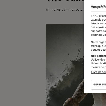
Vos préfé
18 mai 2022
・
Par
Valentin Boulet
FNAC et ses
exemple pou
liées à votr
des cookies
sur notre c
sécuriser vo
Notre organ
telles que l
pouvez acce
Nos partenai
Utiliser des
l’identifica
mesure de p
Liste de no
GÉRER ME