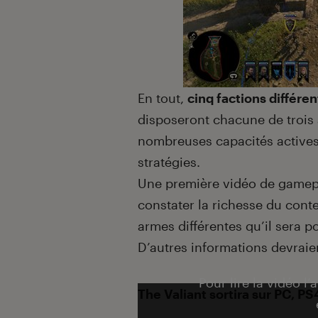
En tout,
cinq factions différe
disposeront chacune de trois
nombreuses capacités actives 
stratégies.
Une première vidéo de gamepl
constater la richesse du cont
armes différentes qu’il sera p
D’autres informations devraien
Pour lire la vidéo l’
The Valiant sortira sur PC, P