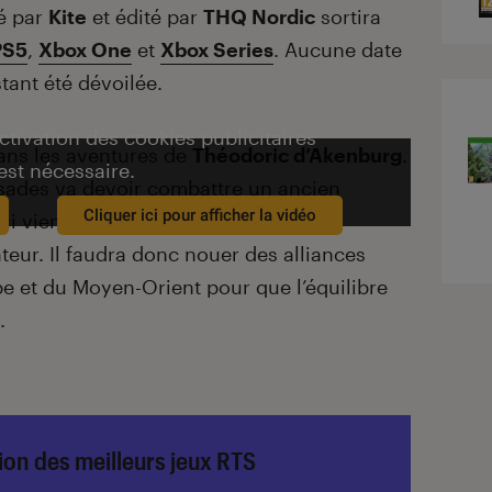
é par
Kite
et édité par
THQ Nordic
sortira
PS5
,
Xbox One
et
Xbox Series
. Aucune date
stant été dévoilée.
activation des cookies publicitaires
ns les aventures de
Théodoric d’Akenburg
.
est nécessaire.
isades va devoir combattre un ancien
Cliquer ici pour afficher la vidéo
qui vient de s’emparer d’une relique
teur. Il faudra donc nouer des alliances
pe et du Moyen-Orient pour que l’équilibre
.
ion des meilleurs jeux RTS