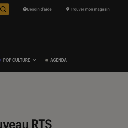
Besoin d’aide
Trouver mon magasin
Des suggestions de produits vont vous être proposées pendant vo
POP CULTURE
AGENDA
nouveau RTS