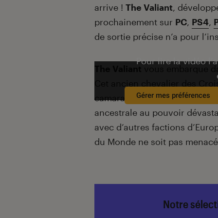
arrive !
The Valiant
, développ
prochainement sur
PC
,
PS4
,
de sortie précise n’a pour l’in
Pour lire la vidéo l’
The Valiant
vous embarque da
Cet ancien chevalier des Cro
Gérer mes préférences
camarade,
Ulrich de Grevel
, 
ancestrale au pouvoir dévasta
avec d’autres factions d’Euro
du Monde ne soit pas menacé
Notre sélect