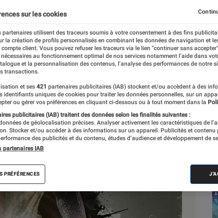
Continu
rences sur les cookies
 partenaires utilisent des traceurs soumis à votre consentement à des fins publicita
r la création de profils personnalisés en combinant les données de navigation et l
e compte client. Vous pouvez refuser les traceurs via le lien "continuer sans accepter"
 nécessaires au fonctionnement optimal de nos services notamment l’aide dans vot
Sél
atalogue et la personnalisation des contenus, l’analyse des performances de notre si
s transactions.
isation et ses
421
partenaires publicitaires (IAB) stockent et/ou accèdent à des inf
es identifiants uniques de cookies pour traiter les données personnelles, sur un appa
pter ou gérer vos préférences en cliquant ci-dessous ou à tout moment dans la
Poli
res publicitaires (IAB) traitent des données selon les finalités suivantes :
 données de géolocalisation précises. Analyser activement les caractéristiques de l’
tion. Stocker et/ou accéder à des informations sur un appareil. Publicités et contenu
erformance des publicités et du contenu, études d’audience et développement de se
s partenaires IAB
S PRÉFÉRENCES
J'