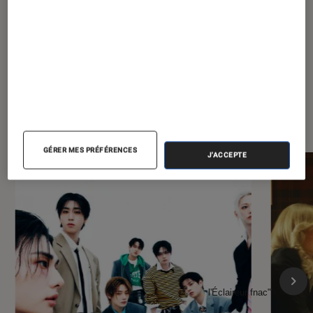
À la une de
VOIR TOUT
l'Éclaireur FNAC
GÉRER MES PRÉFÉRENCES
J'ACCEPTE
l'Éclaireur fnac">