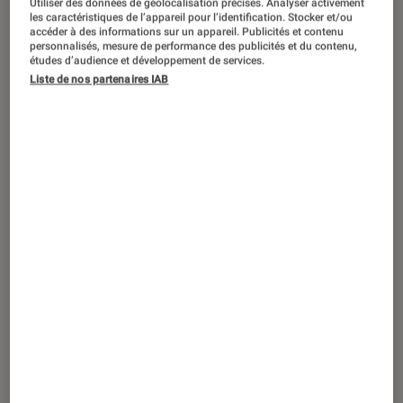
Blondie sortira cet été un premier coffret
Utiliser des données de géolocalisation précises. Analyser activement
les caractéristiques de l’appareil pour l’identification. Stocker et/ou
collector truffé d’inédits
accéder à des informations sur un appareil. Publicités et contenu
personnalisés, mesure de performance des publicités et du contenu,
études d’audience et développement de services.
Liste de nos partenaires IAB