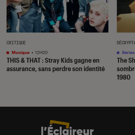
CRITIQUE
DÉCRYPT
Musique
•
12H20
Séries
THIS & THAT
: Stray Kids gagne en
The S
assurance, sans perdre son identité
sombr
1980