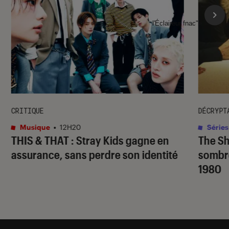
l'Éclaireur fnac">
CRITIQUE
DÉCRYPT
Musique
•
12H20
Séries
THIS & THAT
: Stray Kids gagne en
The S
assurance, sans perdre son identité
sombr
1980