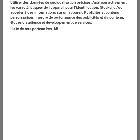
Utiliser des données de géolocalisation précises. Analyser activement
ACTU
les caractéristiques de l’appareil pour l’identification. Stocker et/ou
accéder à des informations sur un appareil. Publicités et contenu
Tech
•
13 avr. 2019
personnalisés, mesure de performance des publicités et du contenu,
Google+ devient Currents : un nouveau
études d’audience et développement de services.
nom pour une nouvelle vie
Liste de nos partenaires IAB