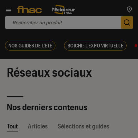
Trouv
De
NOS GUIDES DE L'ÉTÉ
BOICHI : L'EXPO VIRTUELLE
Réseaux sociaux
Nos derniers contenus
Tout
Articles
Sélections et guides