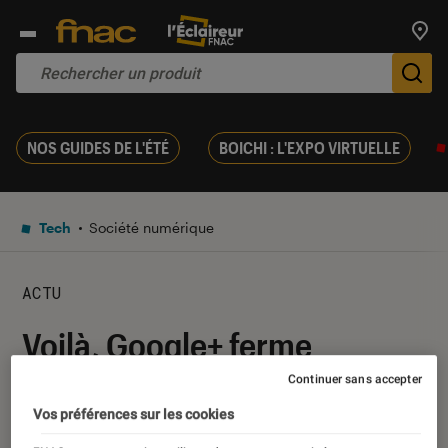
Trouv
De
NOS GUIDES DE L'ÉTÉ
BOICHI : L'EXPO VIRTUELLE
Tech
Société numérique
ACTU
Voilà, Google+ ferme
définitivement ses portes
Continuer sans accepter
Vos préférences sur les cookies
02 avril 2019
・
Par
Romain Challand