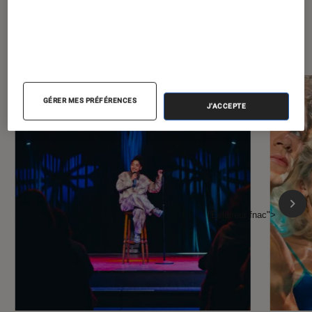
À la une de
VOIR TOUT
l'Éclaireur FNAC
GÉRER MES PRÉFÉRENCES
J'ACCEPTE
l'Éclaireur fnac">