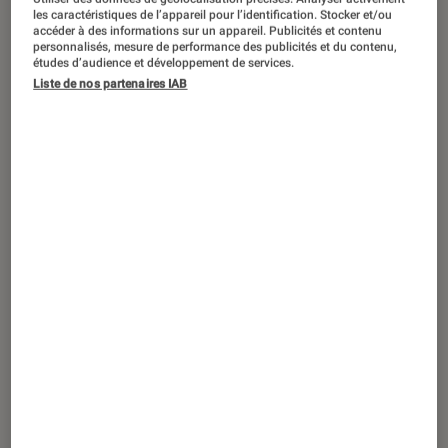
DÉCRYPTAGE
les caractéristiques de l’appareil pour l’identification. Stocker et/ou
accéder à des informations sur un appareil. Publicités et contenu
Maison
•
11 fév. 2021
personnalisés, mesure de performance des publicités et du contenu,
Les 4 avantages de la cuisine au wok
études d’audience et développement de services.
Liste de nos partenaires IAB