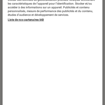
DÉCRYPTAGE
les caractéristiques de l’appareil pour l’identification. Stocker et/ou
accéder à des informations sur un appareil. Publicités et contenu
Musique
•
27 mai. 2022
personnalisés, mesure de performance des publicités et du contenu,
Aux origines du zouk
études d’audience et développement de services.
Liste de nos partenaires IAB