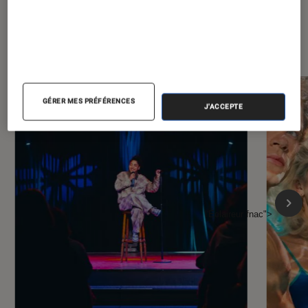
À la une de
VOIR TOUT
l'Éclaireur FNAC
GÉRER MES PRÉFÉRENCES
J'ACCEPTE
l'Éclaireur fnac">