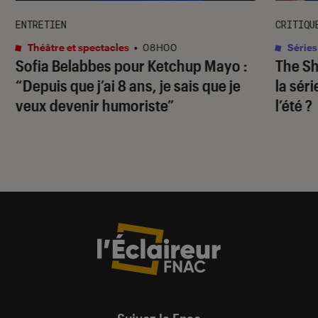
ENTRETIEN
CRITIQU
Théâtre et spectacles
•
08H00
Séries
Sofia Belabbes pour
Ketchup Mayo
:
The S
“Depuis que j’ai 8 ans, je sais que je
la sér
veux devenir humoriste”
l’été ?