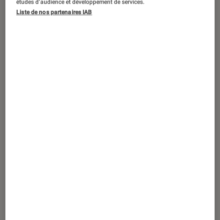
études d’audience et développement de services.
DÉCRYPTAGE
Liste de nos partenaires IAB
Son
•
03 août. 2018
Premiers pas dans le vinyle avec la
platine Audio Technica AT-LP5