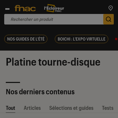
Trouv
De
NOS GUIDES DE L'ÉTÉ
BOICHI : L'EXPO VIRTUELLE
Platine tourne-disque
Nos derniers contenus
Tout
Articles
Sélections et guides
Tests