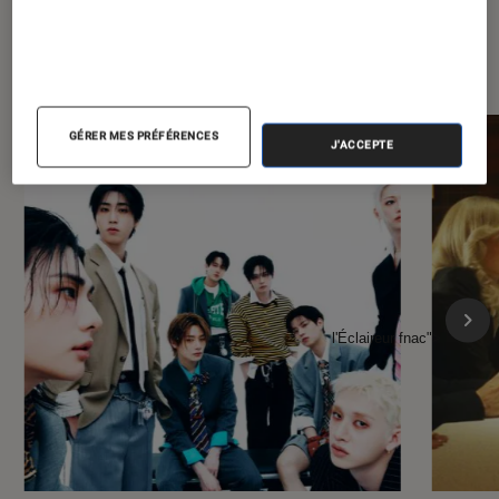
À la une de
VOIR TOUT
l'Éclaireur FNAC
GÉRER MES PRÉFÉRENCES
J'ACCEPTE
l'Éclaireur fnac">