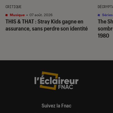
CRITIQUE
DÉCRYPT
Musique
•
07 août. 2026
Séries
THIS & THAT
: Stray Kids gagne en
The S
assurance, sans perdre son identité
sombr
1980
Suivez la Fnac