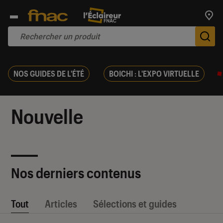
Trouv
De
NOS GUIDES DE L'ÉTÉ
BOICHI : L'EXPO VIRTUELLE
Nouvelle
Nos derniers contenus
Tout
Articles
Sélections et guides