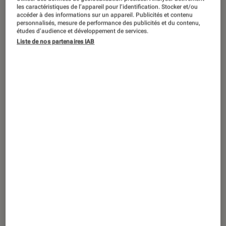
ARTICLE
les caractéristiques de l’appareil pour l’identification. Stocker et/ou
accéder à des informations sur un appareil. Publicités et contenu
Livres / BD
•
17 juin 2020
personnalisés, mesure de performance des publicités et du contenu,
Deux nouvelles de Stefan Zweig à
études d’audience et développement de services.
Liste de nos partenaires IAB
découvrir