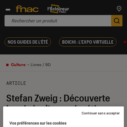
Trouv
De
NOS GUIDES DE L'ÉTÉ
BOICHI : L'EXPO VIRTUELLE
Culture
Livres / BD
ARTICLE
Stefan Zweig : Découverte
inopinée d’un vrai métier
Continuer sans accepter
04 juin 2018
・
Par
Le Cercle Littéraire
Vos préférences sur les cookies