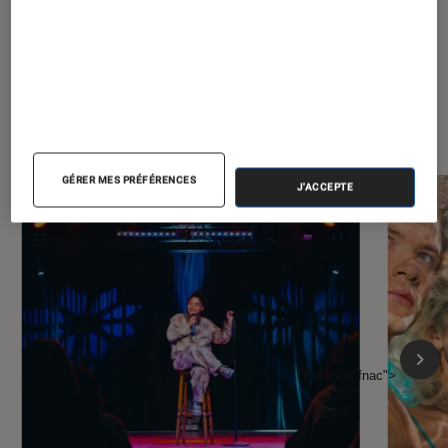
À la une de
VOIR TOUT
l'Éclaireur FNAC
GÉRER MES PRÉFÉRENCES
J'ACCEPTE
l'Éclaireur fnac">