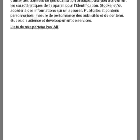
Utiliser des données de géolocalisation précises. Analyser activement
PRISE EN MAIN
les caractéristiques de l’appareil pour l’identification. Stocker et/ou
accéder à des informations sur un appareil. Publicités et contenu
Son
•
12 avr. 2017
personnalisés, mesure de performance des publicités et du contenu,
Skullcandy Crusher Bluetooth, basses
études d’audience et développement de services.
Liste de nos partenaires IAB
réglables et plus de 40h d’autonomie !