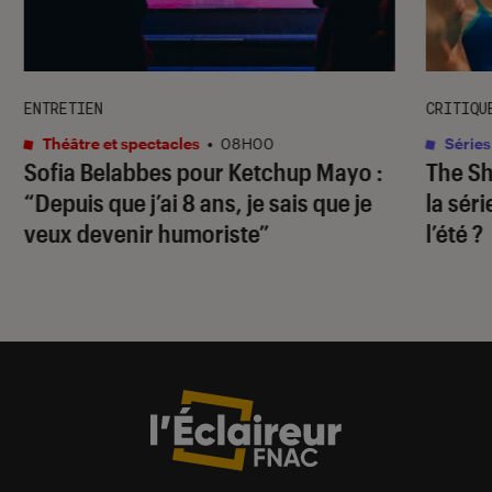
ENTRETIEN
CRITIQU
Théâtre et spectacles
•
08H00
Séries
Sofia Belabbes pour
Ketchup Mayo
:
The S
“Depuis que j’ai 8 ans, je sais que je
la sér
veux devenir humoriste”
l’été ?