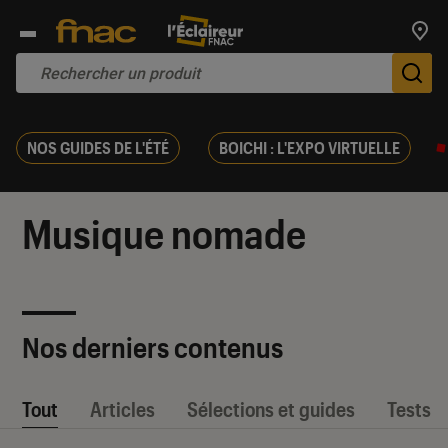
Trouv
De
NOS GUIDES DE L'ÉTÉ
BOICHI : L'EXPO VIRTUELLE
Musique nomade
Nos derniers contenus
Tout
Articles
Sélections et guides
Tests