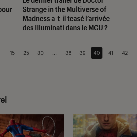
pour
Strange in the Multiverse of
Madness
a-t-il teasé l’arrivée
des Illuminati dans le MCU ?
.
15
25
30
...
38
39
40
41
42
el