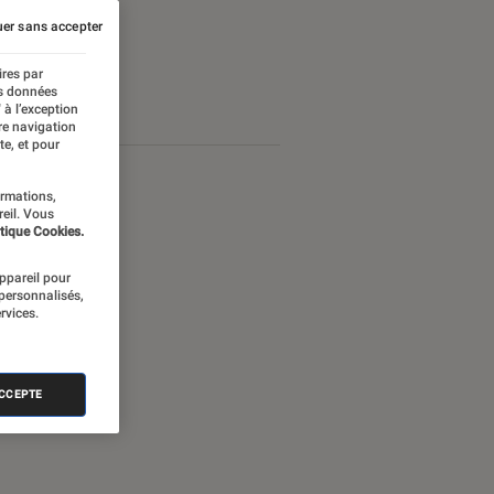
er sans accepter
ires par
es données
 à l’exception
re navigation
te, et pour
ormations,
reil. Vous
tique Cookies.
appareil pour
 personnalisés,
rvices.
ACCEPTE