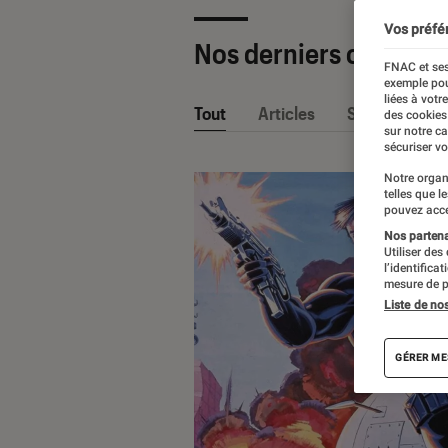
Vos préfé
Nos derniers contenu
FNAC et ses
exemple pou
liées à votr
Tout
Articles
Sélections et
des cookies
sur notre c
sécuriser vo
Notre organ
telles que l
pouvez acce
Nos partenai
Utiliser des
l’identifica
mesure de p
Liste de no
GÉRER ME