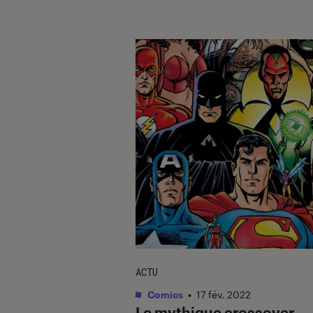
ACTU
Comics
•
17 fév. 2022
Le mythique crossover