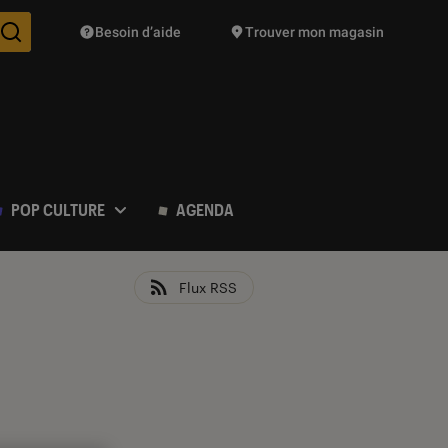
Besoin d’aide
Trouver mon magasin
Des suggestions de produits vont vous être proposées pendant vo
POP CULTURE
AGENDA
Flux RSS