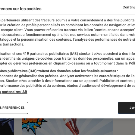
Continu
rences sur les cookies
s
 partenaires utilisent des traceurs soumis à votre consentement à des fins publicita
r la création de profils personnalisés en combinant les données de navigation et l
e compte client. Vous pouvez refuser les traceurs via le lien "continuer sans accepter"
 guides
 nécessaires au fonctionnement optimal de nos services notamment l’aide dans vot
atalogue et la personnalisation des contenus, l’analyse des performances de notre si
s transactions.
isation et ses
419
partenaires publicitaires (IAB) stockent et/ou accèdent à des inf
es identifiants uniques de cookies pour traiter les données personnelles, sur un appa
pter ou gérer vos préférences en cliquant ci-dessous ou à tout moment dans la
Poli
res publicitaires (IAB) traitent des données selon les finalités suivantes :
 données de géolocalisation précises. Analyser activement les caractéristiques de l’
tion. Stocker et/ou accéder à des informations sur un appareil. Publicités et contenu
erformance des publicités et du contenu, études d’audience et développement de se
s partenaires IAB
S PRÉFÉRENCES
J'