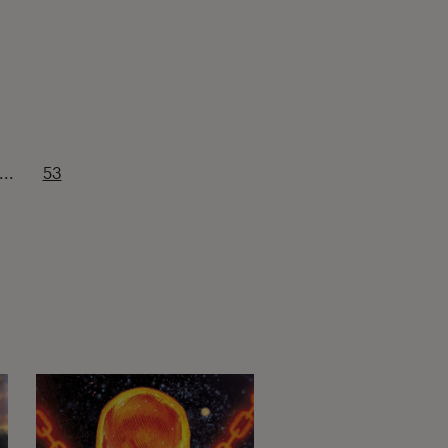
...
53