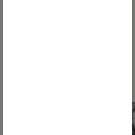
1
...
3
4
5
6
7
...
10
15
25
...
32
Les plus lus dans Livre