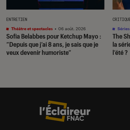
ENTRETIEN
CRITIQU
Théâtre et spectacles
•
06 août. 2026
Séries
Sofia Belabbes pour
Ketchup Mayo
:
The S
“Depuis que j’ai 8 ans, je sais que je
la sér
veux devenir humoriste”
l’été ?