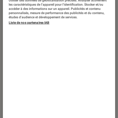
Utiliser des données de géolocalisation précises. Analyser activement
ENTRETIEN
les caractéristiques de l’appareil pour l’identification. Stocker et/ou
accéder à des informations sur un appareil. Publicités et contenu
Cinéma
•
07 mar. 2024
personnalisés, mesure de performance des publicités et du contenu,
En rayon avec Denis Zorgniotti pour «
études d’audience et développement de services.
Liste de nos partenaires IAB
Une histoire du cinéma français »