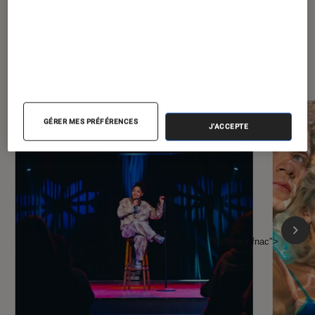
À la une de
VOIR TOUT
l'Éclaireur FNAC
GÉRER MES PRÉFÉRENCES
J'ACCEPTE
l'Éclaireur fnac">