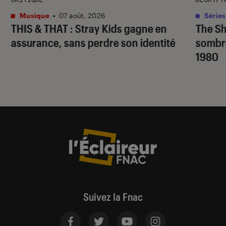
Musique
•
07 août. 2026
Séries
THIS & THAT
: Stray Kids gagne en
The S
assurance, sans perdre son identité
sombr
1980
Suivez la Fnac