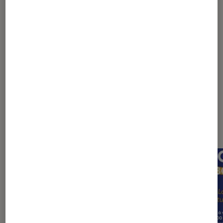
1
2
3
4
Les plus lus dans Livre numérique