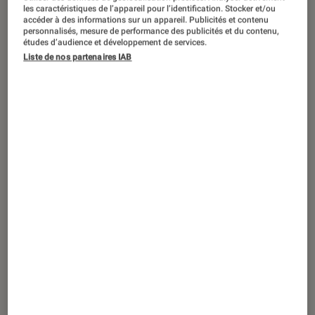
DÉCRYPTAGE
les caractéristiques de l’appareil pour l’identification. Stocker et/ou
accéder à des informations sur un appareil. Publicités et contenu
Informatique
•
04 oct. 2018
personnalisés, mesure de performance des publicités et du contenu,
études d’audience et développement de services.
La nouvelle liseuse Kobo Forma : plus
Liste de nos partenaires IAB
grande, plus légère, plus fine