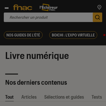
Trouv
De
NOS GUIDES DE L'ÉTÉ
BOICHI : L'EXPO VIRTUELLE
Livre numérique
Nos derniers contenus
Tout
Articles
Sélections et guides
Tests