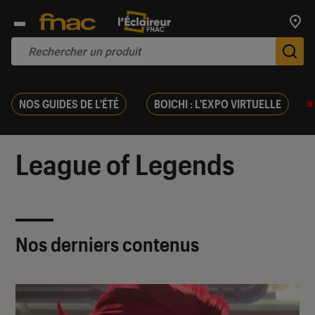
Trouv
De
NOS GUIDES DE L'ÉTÉ
BOICHI : L'EXPO VIRTUELLE
League of Legends
Nos derniers contenus