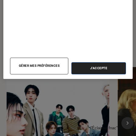
saison 2 ?
À la une de
VOIR TOUT
l'Éclaireur FNAC
GÉRER MES PRÉFÉRENCES
J'ACCEPTE
l'Éclaireur fnac">