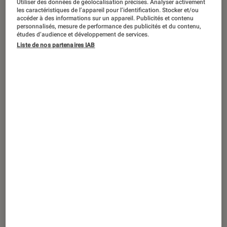
Arcane
: quand sortira la saison 2 de la
Utiliser des données de géolocalisation précises. Analyser activement
les caractéristiques de l’appareil pour l’identification. Stocker et/ou
série inspirée de
League of Legends
?
accéder à des informations sur un appareil. Publicités et contenu
personnalisés, mesure de performance des publicités et du contenu,
études d’audience et développement de services.
Liste de nos partenaires IAB