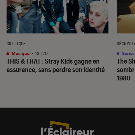
CRITIQUE
DÉCRYPT
Musique
•
12H20
Séries
THIS & THAT
: Stray Kids gagne en
The S
assurance, sans perdre son identité
sombr
1980