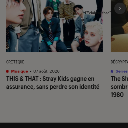
l'Éclaireur fnac">
CRITIQUE
DÉCRYPT
Musique
•
07 août. 2026
Séries
THIS & THAT
: Stray Kids gagne en
The S
assurance, sans perdre son identité
sombr
1980