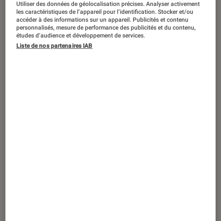
Utiliser des données de géolocalisation précises. Analyser activement
ACTU
les caractéristiques de l’appareil pour l’identification. Stocker et/ou
accéder à des informations sur un appareil. Publicités et contenu
Jeux vidéo
•
14 sep. 2023
personnalisés, mesure de performance des publicités et du contenu,
Mario Kart 8 Deluxe : toutes les infos sur
études d’audience et développement de services.
l’indispensable jeu de course de
Liste de nos partenaires IAB
Nintendo