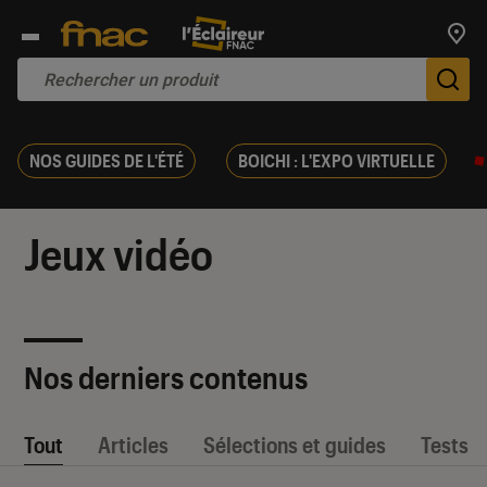
Trouv
De
NOS GUIDES DE L'ÉTÉ
BOICHI : L'EXPO VIRTUELLE
Jeux vidéo
Nos derniers contenus
Tout
Articles
Sélections et guides
Tests