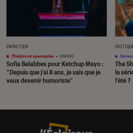
ENTRETIEN
CRITIQU
Théâtre et spectacles
•
08H00
Séries
Sofia Belabbes pour
Ketchup Mayo
:
The S
“Depuis que j’ai 8 ans, je sais que je
la sér
veux devenir humoriste”
l’été ?