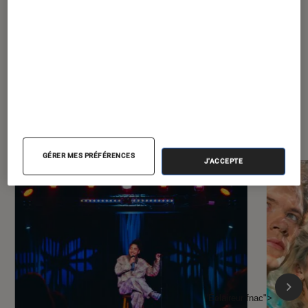
À la une de
VOIR TOUT
l'Éclaireur FNAC
GÉRER MES PRÉFÉRENCES
J'ACCEPTE
l'Éclaireur fnac">