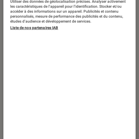
Utiliser des données de géolocalisation précises. Analyser activement
DÉCRYPTAGE
les caractéristiques de l’appareil pour l’identification. Stocker et/ou
accéder à des informations sur un appareil. Publicités et contenu
Jeux vidéo
•
03 mar. 2020
personnalisés, mesure de performance des publicités et du contenu,
Saitama réussit son coup dans One
études d’audience et développement de services.
Liste de nos partenaires IAB
Punch Man a Hero Nobody Knows !