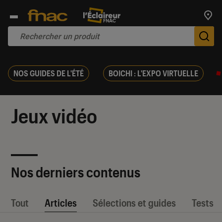
Trouv
De
NOS GUIDES DE L'ÉTÉ
BOICHI : L'EXPO VIRTUELLE
Jeux vidéo
Nos derniers contenus
Tout
Articles
Sélections et guides
Tests