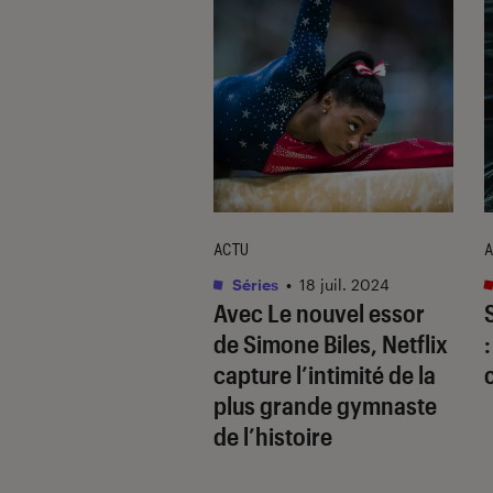
E
ACTU
A
Culture
•
03 août. 2024
Séries
•
18 juil. 2024
e de rattrapage :
Avec
Le nouvel essor
épites du mois de
de Simone Biles
, Netflix
capture l’intimité de la
plus grande gymnaste
de l’histoire