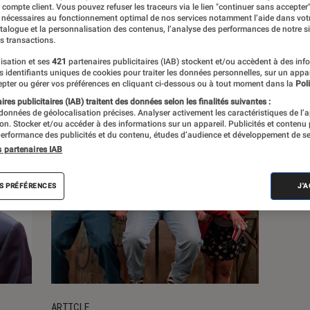
e compte client. Vous pouvez refuser les traceurs via le lien "continuer sans accepter"
 nécessaires au fonctionnement optimal de nos services notamment l’aide dans vot
atalogue et la personnalisation des contenus, l’analyse des performances de notre si
s
s transactions.
isation et ses
421
partenaires publicitaires (IAB) stockent et/ou accèdent à des inf
es identifiants uniques de cookies pour traiter les données personnelles, sur un appa
pter ou gérer vos préférences en cliquant ci-dessous ou à tout moment dans la
Poli
res publicitaires (IAB) traitent des données selon les finalités suivantes :
 données de géolocalisation précises. Analyser activement les caractéristiques de l’
tion. Stocker et/ou accéder à des informations sur un appareil. Publicités et contenu
erformance des publicités et du contenu, études d’audience et développement de se
s partenaires IAB
S PRÉFÉRENCES
J'
ARTICLE