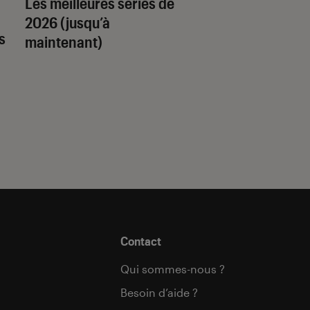
Les meilleures séries de
Quiz romance de l’
2026 (jusqu’à
quel trope amour
s
maintenant)
est fait pour vous 
Contact
Qui sommes-nous ?
Besoin d’aide ?