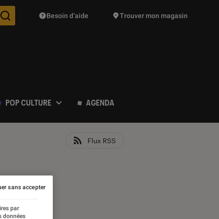
Besoin d’aide
Trouver mon magasin
Des suggestions de produits vont vous être proposées pendant vo
POP CULTURE
AGENDA
Flux RSS
er sans accepter
ires par
es données