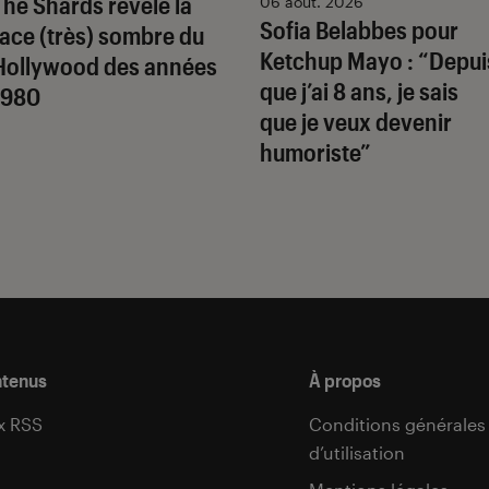
The Shards
révèle la
06 août. 2026
Sofia Belabbes pour
face (très) sombre du
Ketchup Mayo
: “Depui
Hollywood des années
que j’ai 8 ans, je sais
1980
que je veux devenir
humoriste”
ntenus
À propos
x RSS
Conditions générales
d’utilisation
s