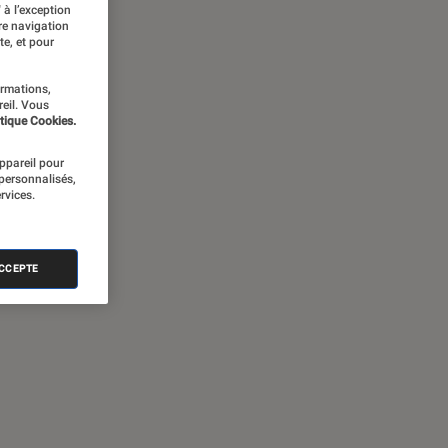
 à l’exception
re navigation
te, et pour
ormations,
reil. Vous
tique Cookies.
appareil pour
 personnalisés,
rvices.
ACCEPTE