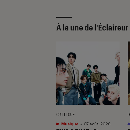
À la une de
l'Éclaireu
CRITIQUE
D
s
•
07 août. 2026
Musique
•
07 août. 2026