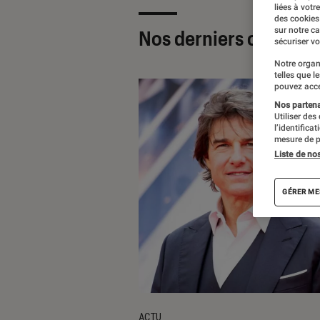
liées à votr
des cookies
sur notre c
Nos derniers contenu
sécuriser vo
Notre organ
telles que l
pouvez acce
Nos partenai
Utiliser des
l’identifica
mesure de p
Liste de no
GÉRER ME
ACTU