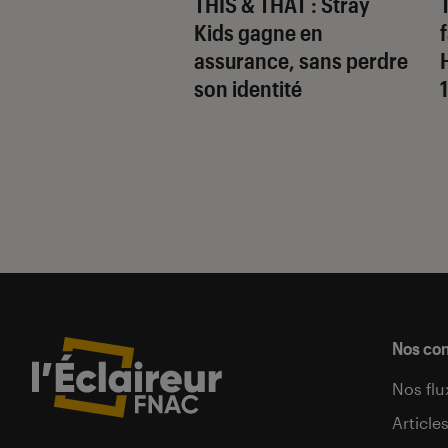
 Gervais, le sale
THIS & THAT
: Stray
 de la comédie
Kids gagne en
nnique
assurance, sans perdre
son identité
Nos co
Nos flu
Article