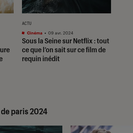
ACTU
Cinéma
•
09 avr. 2024
Sous la Seine
sur Netflix : tout
ture
ce que l’on sait sur ce film de
e
requin inédit
 de paris 2024