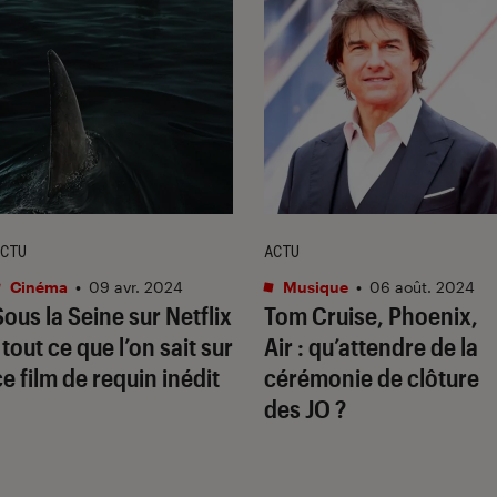
CTU
ACTU
Cinéma
•
09 avr. 2024
Musique
•
06 août. 2024
Sous la Seine
sur Netflix
Tom Cruise, Phoenix,
: tout ce que l’on sait sur
Air : qu’attendre de la
ce film de requin inédit
cérémonie de clôture
des JO ?