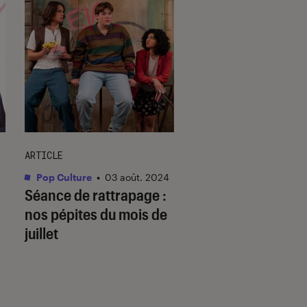
ARTICLE
ACTU
Pop Culture
•
03 août. 2024
Séries
•
18 juil. 2024
Séance de rattrapage :
Avec
Le nouvel es
nos pépites du mois de
de Simone Biles
, 
juillet
capture l’intimité 
plus grande gymn
de l’histoire