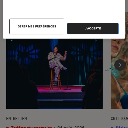
GÉRER MES PRÉFÉRENCES
J'ACCEPTE
l'Éclaireur fnac">
ENTRETIEN
CRITIQU
Théâtre et spectacles
•
06 août. 2026
Séries