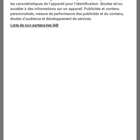
ACTU
les caractéristiques de l’appareil pour l’identification. Stocker et/ou
accéder à des informations sur un appareil. Publicités et contenu
Informatique
•
21 mar. 2017
personnalisés, mesure de performance des publicités et du contenu,
études d’audience et développement de services.
Surprise, un nouvel iPad nommé… iPad !
Liste de nos partenaires IAB