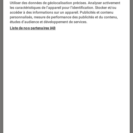
ACTU
Utiliser des données de géolocalisation précises. Analyser activement
les caractéristiques de l’appareil pour l’identification. Stocker et/ou
Société numérique
•
11 mai. 2023
accéder à des informations sur un appareil. Publicités et contenu
personnalisés, mesure de performance des publicités et du contenu,
Spotify supprime des milliers de
études d’audience et développement de services.
chansons générées par une IA car
Liste de nos partenaires IAB
écoutées par des robots