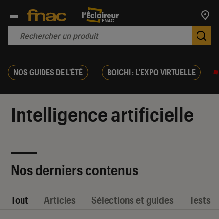
Trouv
De
NOS GUIDES DE L'ÉTÉ
BOICHI : L'EXPO VIRTUELLE
Intelligence artificielle
Nos derniers contenus
Tout
Articles
Sélections et guides
Tests