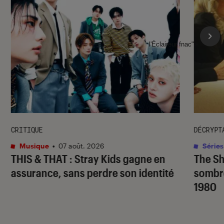
l'Éclaireur fnac">
CRITIQUE
DÉCRYPT
Musique
•
07 août. 2026
Séries
THIS & THAT
: Stray Kids gagne en
The S
assurance, sans perdre son identité
sombr
1980