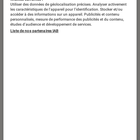
ACTU
Utiliser des données de géolocalisation précises. Analyser activement
les caractéristiques de l’appareil pour l’identification. Stocker et/ou
Société numérique
•
08 juin 2023
accéder à des informations sur un appareil. Publicités et contenu
Mes nuits avec une intelligence
personnalisés, mesure de performance des publicités et du contenu,
études d’audience et développement de services.
artificielle
, ou comment un écrivain s’est
Liste de nos partenaires IAB
tourné vers ChatGPT pour faire face à la
solitude