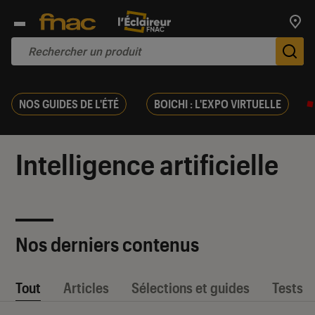
Trouv
De
NOS GUIDES DE L'ÉTÉ
BOICHI : L'EXPO VIRTUELLE
Intelligence artificielle
Nos derniers contenus
Tout
Articles
Sélections et guides
Tests