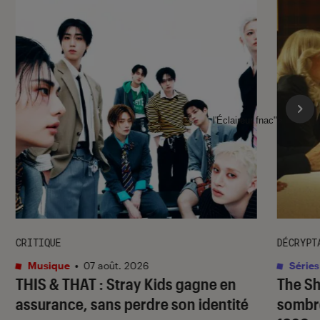
l'Éclaireur fnac">
CRITIQUE
DÉCRYPT
Musique
•
07 août. 2026
Séries
THIS & THAT
: Stray Kids gagne en
The S
assurance, sans perdre son identité
sombr