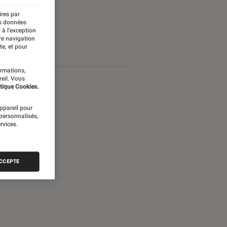
ires par
es données
 à l’exception
re navigation
te, et pour
ormations,
reil. Vous
tique Cookies.
appareil pour
 personnalisés,
rvices.
ACCEPTE