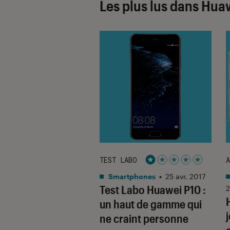
Les plus lus dans Hua
TEST LABO
A
Noté 1 étoiles sur 5
tphones
•
27 fév. 2017
Smartphones
•
25 avr. 2017
i au MWC 2017 :
Test Labo Huawei P10 :
2
artphone P10 à la
un haut de gamme qui
e Watch 2 !
ne craint personne