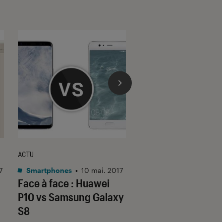
ACTU
ACTU
7
Smartphones
•
10 mai. 2017
Smartphones
•
28 ma
Face à face : Huawei
Huawei P10 Lite, l
P10 vs Samsung Galaxy
jumeau ?
S8