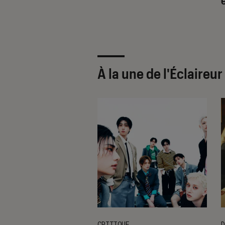
À la une de
l'Éclaireu
CRITIQUE
D