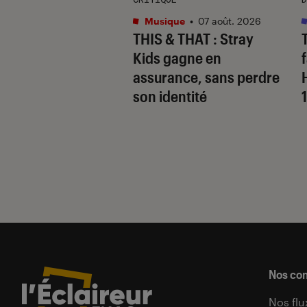
s
•
07 août. 2026
Musique
•
07 août. 2026
 Gervais, le sale
THIS & THAT
: Stray
 de la comédie
Kids gagne en
nnique
assurance, sans perdre
son identité
Nos co
Nos flu