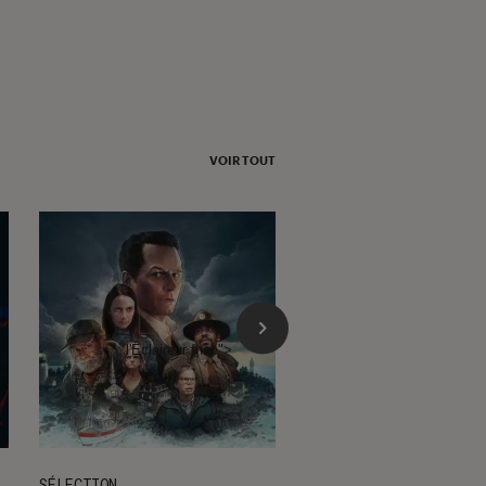
VOIR TOUT
l'Éclaireur fnac">
SÉLECTION
SÉLECTION