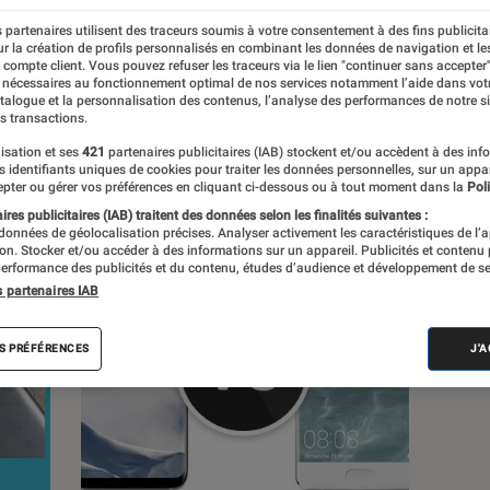
 partenaires utilisent des traceurs soumis à votre consentement à des fins publicita
s
r la création de profils personnalisés en combinant les données de navigation et l
e compte client. Vous pouvez refuser les traceurs via le lien "continuer sans accepter"
 nécessaires au fonctionnement optimal de nos services notamment l’aide dans vot
atalogue et la personnalisation des contenus, l’analyse des performances de notre si
s transactions.
isation et ses
421
partenaires publicitaires (IAB) stockent et/ou accèdent à des inf
es identifiants uniques de cookies pour traiter les données personnelles, sur un appa
pter ou gérer vos préférences en cliquant ci-dessous ou à tout moment dans la
Poli
res publicitaires (IAB) traitent des données selon les finalités suivantes :
 données de géolocalisation précises. Analyser activement les caractéristiques de l’
tion. Stocker et/ou accéder à des informations sur un appareil. Publicités et contenu
erformance des publicités et du contenu, études d’audience et développement de se
s partenaires IAB
S PRÉFÉRENCES
J'