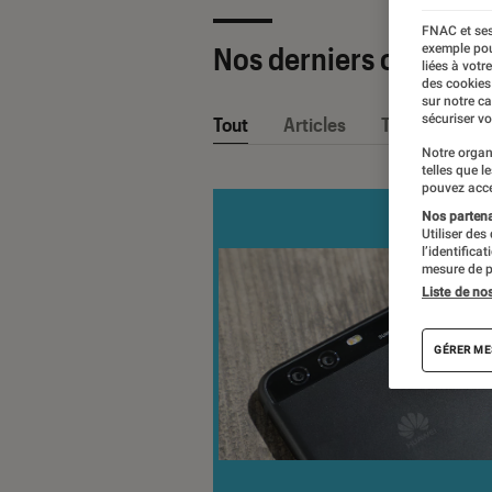
FNAC et ses
Nos derniers contenu
exemple pou
liées à votr
des cookies
sur notre c
sécuriser vo
Tout
Articles
Tests
Notre organ
telles que l
pouvez acce
Nos partenai
Utiliser des
l’identifica
mesure de p
Liste de no
GÉRER ME