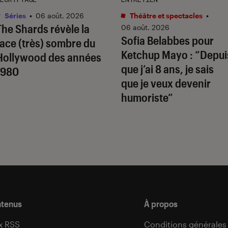
Séries
•
06 août. 2026
Théâtre et spectacles
•
The Shards
révèle la
06 août. 2026
Sofia Belabbes pour
face (très) sombre du
Ketchup Mayo
: “Depui
Hollywood des années
que j’ai 8 ans, je sais
1980
que je veux devenir
humoriste”
ntenus
À propos
x RSS
Conditions générales