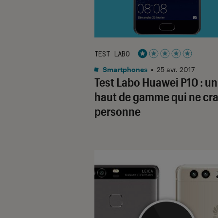
TEST LABO
Noté 1 étoiles sur 5
Smartphones
•
25 avr. 2017
Test Labo Huawei P10 : un
haut de gamme qui ne cra
personne