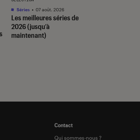
Séries
•
07 août. 2026
Livres / BD
•
07 août.
Les meilleures séries de
Quiz romance de l’
2026 (jusqu’à
quel trope amour
s
maintenant)
est fait pour vous 
Contact
Qui sommes-nous ?