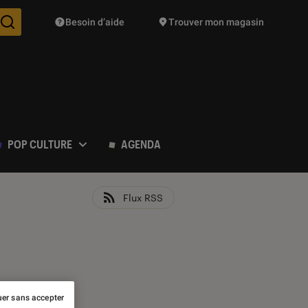
Besoin d’aide
Trouver mon magasin
Des suggestions de produits vont vous être proposées pendant vo
POP CULTURE
AGENDA
Flux RSS
er sans accepter