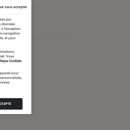
er sans accepter
ires par
es données
 à l’exception
re navigation
te, et pour
ormations,
reil. Vous
tique Cookies.
appareil pour
 personnalisés,
rvices.
ACCEPTE