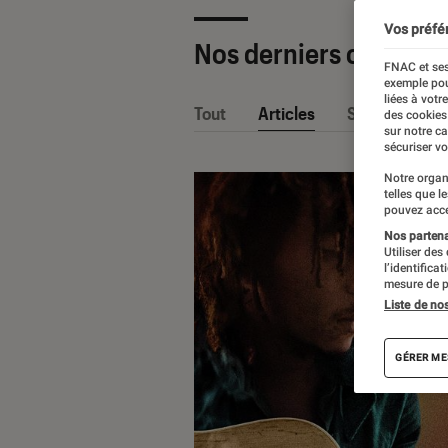
Vos préfé
Nos derniers contenu
FNAC et ses
exemple pou
liées à votr
Tout
Articles
Sélections et
des cookies
sur notre c
sécuriser vo
Notre organ
telles que l
pouvez acce
Nos partenai
Utiliser des
l’identifica
mesure de p
Liste de no
GÉRER ME