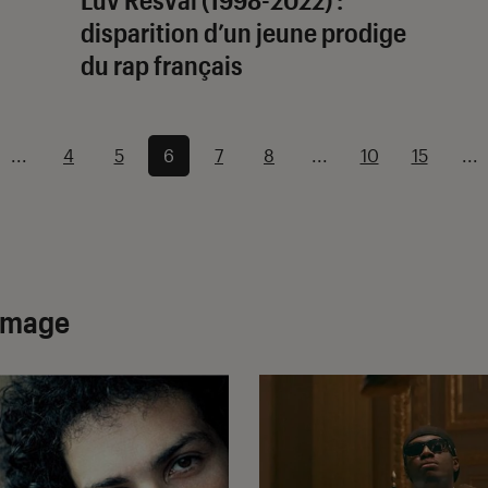
disparition d’un jeune prodige
du rap français
...
4
5
6
7
8
...
10
15
...
ommage