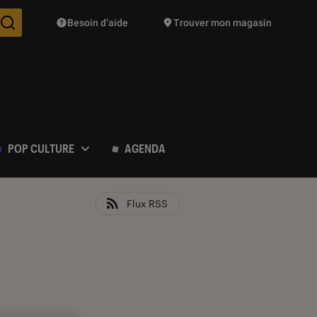
Besoin d’aide
Trouver mon magasin
Des suggestions de produits vont vous être proposées pendant vo
POP CULTURE
AGENDA
Flux RSS