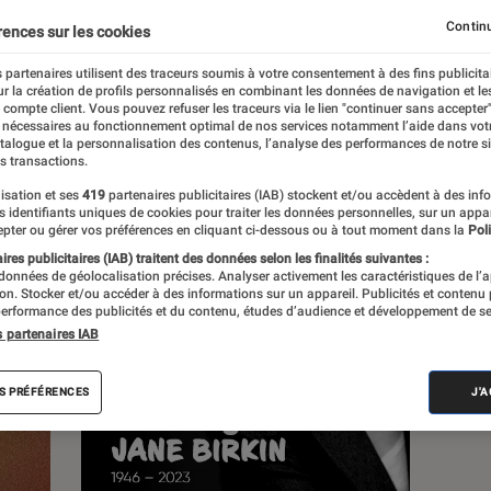
Continu
rences sur les cookies
s
 partenaires utilisent des traceurs soumis à votre consentement à des fins publicita
r la création de profils personnalisés en combinant les données de navigation et l
e compte client. Vous pouvez refuser les traceurs via le lien "continuer sans accepter"
 guides
 nécessaires au fonctionnement optimal de nos services notamment l’aide dans vot
atalogue et la personnalisation des contenus, l’analyse des performances de notre si
s transactions.
isation et ses
419
partenaires publicitaires (IAB) stockent et/ou accèdent à des inf
es identifiants uniques de cookies pour traiter les données personnelles, sur un appa
pter ou gérer vos préférences en cliquant ci-dessous ou à tout moment dans la
Poli
res publicitaires (IAB) traitent des données selon les finalités suivantes :
 données de géolocalisation précises. Analyser activement les caractéristiques de l’
tion. Stocker et/ou accéder à des informations sur un appareil. Publicités et contenu
erformance des publicités et du contenu, études d’audience et développement de se
s partenaires IAB
S PRÉFÉRENCES
J'