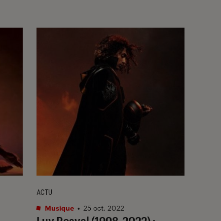
ACTU
Musique
•
25 oct. 2022
Luv Resval (1998-2022) :