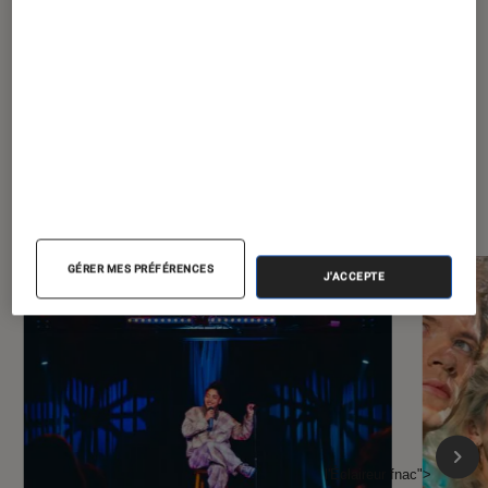
tendance durable ?
?
À la une de
VOIR TOUT
l'Éclaireur FNAC
GÉRER MES PRÉFÉRENCES
J'ACCEPTE
l'Éclaireur fnac">