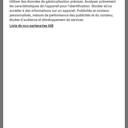
Utiliser des données de géolocalisation précises. Analyser activement
DÉCRYPTAGE
les caractéristiques de l’appareil pour l’identification. Stocker et/ou
accéder à des informations sur un appareil. Publicités et contenu
Son
•
19 juin 2024
personnalisés, mesure de performance des publicités et du contenu,
Ma sélection de convertisseurs DAC
études d’audience et développement de services.
Liste de nos partenaires IAB
portables pour garantir la qualité audio
avec son smartphone