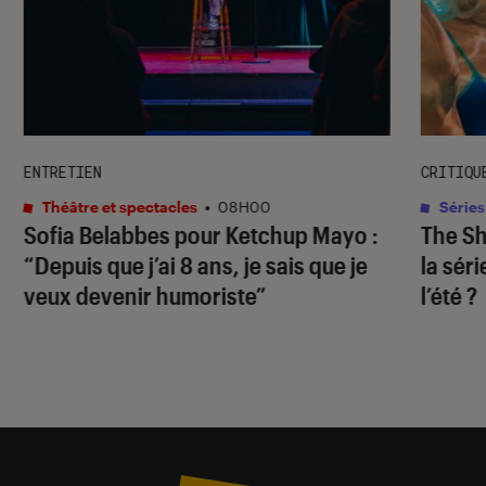
ENTRETIEN
CRITIQU
Théâtre et spectacles
•
08H00
Séries
Sofia Belabbes pour
Ketchup Mayo
:
The S
“Depuis que j’ai 8 ans, je sais que je
la sér
veux devenir humoriste”
l’été ?