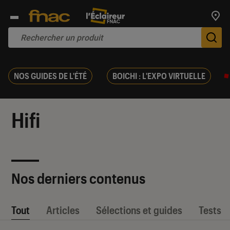
Trouv
De
NOS GUIDES DE L'ÉTÉ
BOICHI : L'EXPO VIRTUELLE
Hifi
Nos derniers contenus
Tout
Articles
Sélections et guides
Tests