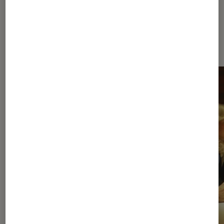
À la une de
VOIR TOUT
l'Éclaireur FNAC
l'Éclaireur fnac">