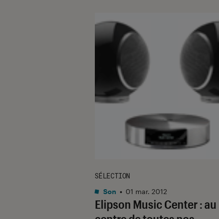
SÉLECTION
Son
•
01 mar. 2012
Elipson Music Center : au
centre de toutes nos