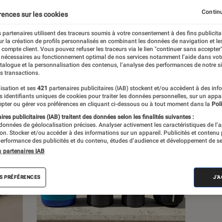
Continu
rences sur les cookies
s
 partenaires utilisent des traceurs soumis à votre consentement à des fins publicita
r la création de profils personnalisés en combinant les données de navigation et l
e compte client. Vous pouvez refuser les traceurs via le lien "continuer sans accepter"
 guides
Tests
 nécessaires au fonctionnement optimal de nos services notamment l’aide dans vot
atalogue et la personnalisation des contenus, l’analyse des performances de notre si
s transactions.
isation et ses
421
partenaires publicitaires (IAB) stockent et/ou accèdent à des inf
es identifiants uniques de cookies pour traiter les données personnelles, sur un appa
pter ou gérer vos préférences en cliquant ci-dessous ou à tout moment dans la
Poli
res publicitaires (IAB) traitent des données selon les finalités suivantes :
 données de géolocalisation précises. Analyser activement les caractéristiques de l’
tion. Stocker et/ou accéder à des informations sur un appareil. Publicités et contenu
erformance des publicités et du contenu, études d’audience et développement de se
s partenaires IAB
S PRÉFÉRENCES
J'