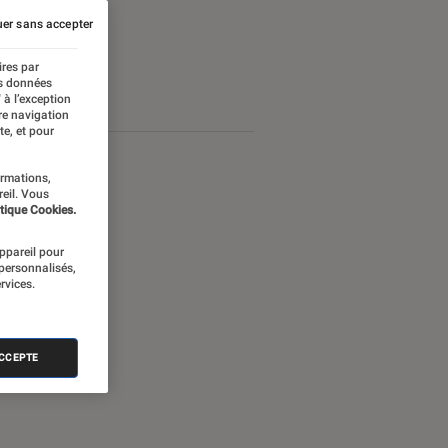
er sans accepter
ires par
es données
 à l’exception
re navigation
te, et pour
ormations,
reil. Vous
tique Cookies.
appareil pour
 personnalisés,
rvices.
ACCEPTE