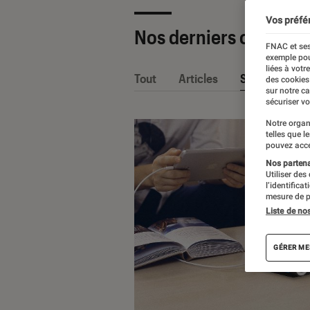
Vos préfé
Nos derniers contenu
FNAC et ses
exemple pou
liées à votr
Tout
Articles
Sélections et
des cookies
sur notre c
sécuriser vo
Notre organ
telles que l
pouvez acce
Nos partenai
Utiliser des
l’identifica
mesure de p
Liste de no
GÉRER ME