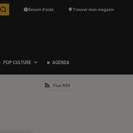
Besoin d’aide
Trouver mon magasin
Des suggestions de produits vont vous être proposées pendant vo
POP CULTURE
AGENDA
Flux RSS