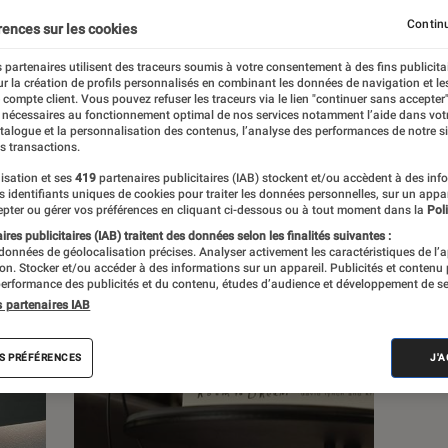
Continu
rences sur les cookies
s
 partenaires utilisent des traceurs soumis à votre consentement à des fins publicita
r la création de profils personnalisés en combinant les données de navigation et l
e compte client. Vous pouvez refuser les traceurs via le lien "continuer sans accepter"
 guides
Tests
 nécessaires au fonctionnement optimal de nos services notamment l’aide dans vot
atalogue et la personnalisation des contenus, l’analyse des performances de notre si
s transactions.
isation et ses
419
partenaires publicitaires (IAB) stockent et/ou accèdent à des inf
es identifiants uniques de cookies pour traiter les données personnelles, sur un appa
pter ou gérer vos préférences en cliquant ci-dessous ou à tout moment dans la
Poli
res publicitaires (IAB) traitent des données selon les finalités suivantes :
 données de géolocalisation précises. Analyser activement les caractéristiques de l’
tion. Stocker et/ou accéder à des informations sur un appareil. Publicités et contenu
erformance des publicités et du contenu, études d’audience et développement de se
s partenaires IAB
S PRÉFÉRENCES
J'