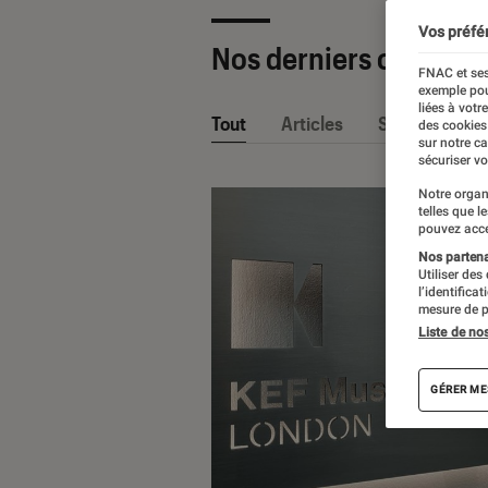
Vos préfé
Nos derniers contenu
FNAC et ses
exemple pou
liées à votr
Tout
Articles
Sélections et
des cookies
sur notre c
sécuriser vo
Notre organ
telles que l
pouvez acce
Nos partenai
Utiliser des
l’identifica
mesure de p
Liste de no
GÉRER ME