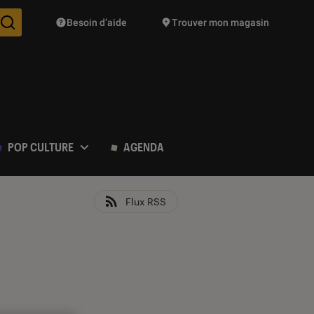
Besoin d’aide
Trouver mon magasin
Des suggestions de produits vont vous être proposées pendant vo
POP CULTURE
AGENDA
Flux RSS