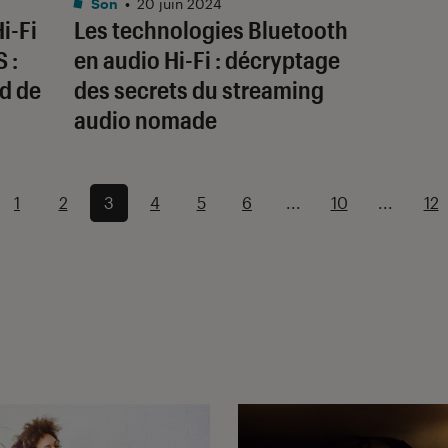
Son
•
20 juin 2024
i-Fi
Les technologies Bluetooth
 :
en audio Hi-Fi : décryptage
nd de
des secrets du streaming
audio nomade
1
2
3
4
5
6
...
10
...
12