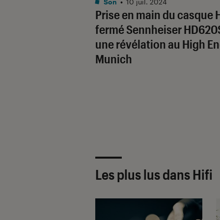
Son
•
10 juil. 2024
Prise en main du casque H
fermé Sennheiser HD620S
une révélation au High E
Munich
Les plus lus dans Hifi