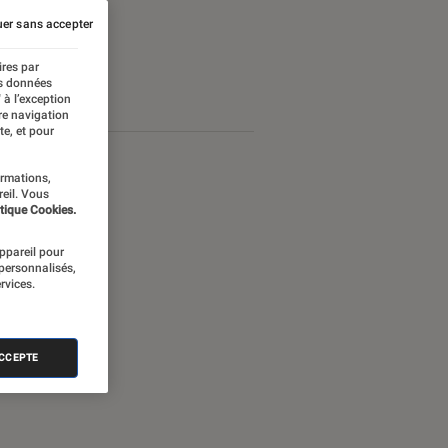
er sans accepter
ires par
es données
 à l’exception
re navigation
te, et pour
ormations,
reil. Vous
tique Cookies.
appareil pour
 personnalisés,
rvices.
ACCEPTE