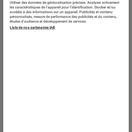
ACTU
Utiliser des données de géolocalisation précises. Analyser activement
les caractéristiques de l’appareil pour l’identification. Stocker et/ou
accéder à des informations sur un appareil. Publicités et contenu
TV
•
19 juin 2026
personnalisés, mesure de performance des publicités et du contenu,
Les premières télés compatibles
études d’audience et développement de services.
HDMI 2.2 arrivent en 2027, faut-il se jeter
Liste de nos partenaires IAB
dessus ?