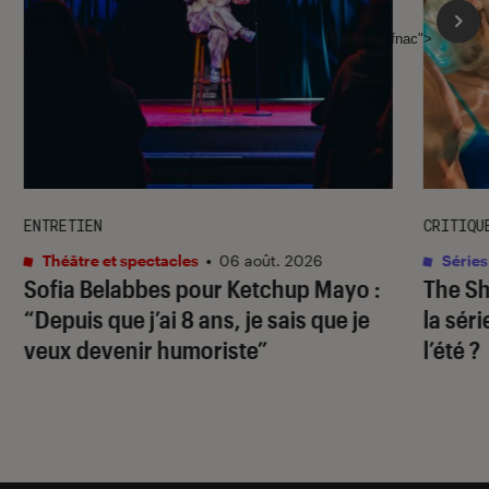
l'Éclaireur fnac">
ENTRETIEN
CRITIQU
Théâtre et spectacles
•
06 août. 2026
Séries
Sofia Belabbes pour
Ketchup Mayo
:
The S
“Depuis que j’ai 8 ans, je sais que je
la sér
veux devenir humoriste”
l’été ?