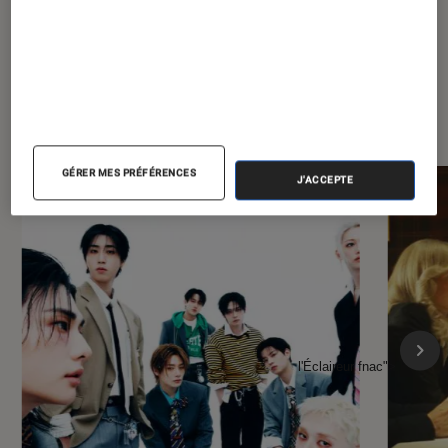
À la une de
VOIR TOUT
l'Éclaireur FNAC
GÉRER MES PRÉFÉRENCES
J'ACCEPTE
l'Éclaireur fnac">