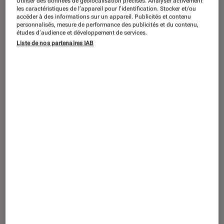
Utiliser des données de géolocalisation précises. Analyser activement
ARTICLE
les caractéristiques de l’appareil pour l’identification. Stocker et/ou
accéder à des informations sur un appareil. Publicités et contenu
Livres / BD
•
15 jan. 2021
personnalisés, mesure de performance des publicités et du contenu,
Gamine effrontée ou anar à couettes :
études d’audience et développement de services.
Liste de nos partenaires IAB
mais qui est Fifi Brindacier ?