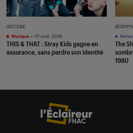
CRITIQUE
DÉCRYPT
Musique
•
07 août. 2026
Séries
THIS & THAT
: Stray Kids gagne en
The S
assurance, sans perdre son identité
sombr
1980