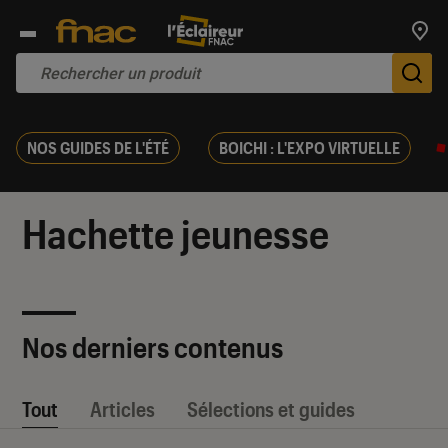
Trouv
De
NOS GUIDES DE L'ÉTÉ
BOICHI : L'EXPO VIRTUELLE
Hachette jeunesse
Nos derniers contenus
Tout
Articles
Sélections et guides