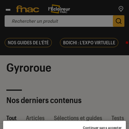
Trouv
De
NOS GUIDES DE L'ÉTÉ
BOICHI : L'EXPO VIRTUELLE
Gyroroue
Nos derniers contenus
Tout
Articles
Sélections et guides
Tests
Continuer sans accepter