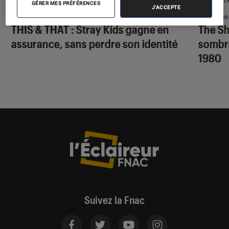
GÉRER MES PRÉFÉRENCES
J'ACCEPTE
Musique
•
12H20
Séries
THIS & THAT
: Stray Kids gagne en
The S
assurance, sans perdre son identité
sombr
1980
Suivez la Fnac