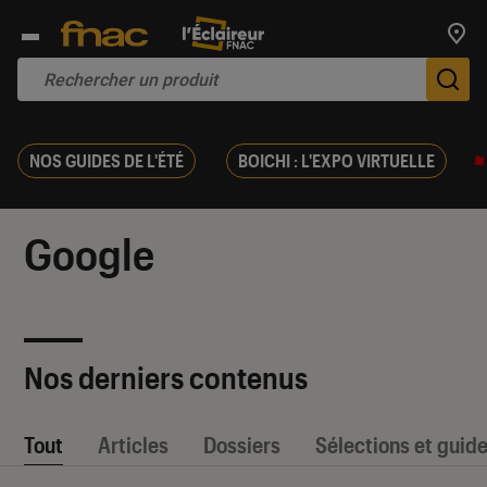
Trouv
De
NOS GUIDES DE L'ÉTÉ
BOICHI : L'EXPO VIRTUELLE
Google
Nos derniers contenus
Tout
Articles
Dossiers
Sélections et guid