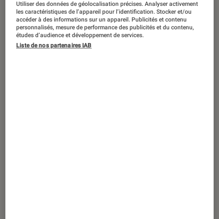
Utiliser des données de géolocalisation précises. Analyser activement
ACTU
les caractéristiques de l’appareil pour l’identification. Stocker et/ou
accéder à des informations sur un appareil. Publicités et contenu
Application
•
07 mar. 2025
personnalisés, mesure de performance des publicités et du contenu,
C’est quoi YouTube Premium Lite, et
études d’audience et développement de services.
pourquoi ça peut vous intéresser ?
Liste de nos partenaires IAB