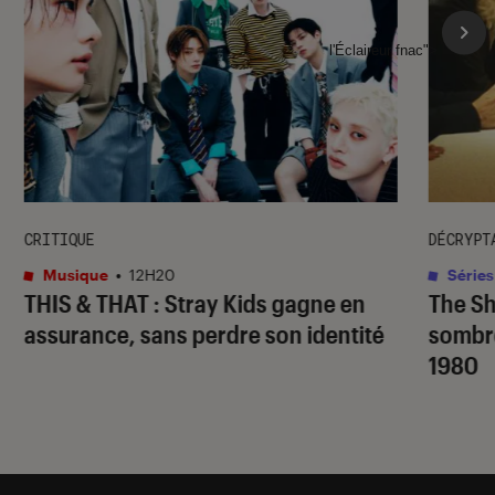
l'Éclaireur fnac">
CRITIQUE
DÉCRYPT
Musique
•
12H20
Séries
THIS & THAT
: Stray Kids gagne en
The S
assurance, sans perdre son identité
sombr
1980