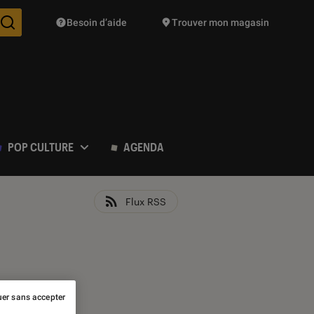
Besoin d’aide
Trouver mon magasin
Des suggestions de produits vont vous être proposées pendant vo
POP CULTURE
AGENDA
Flux RSS
er sans accepter