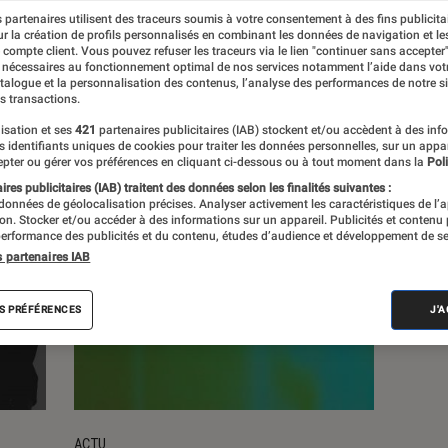
 partenaires utilisent des traceurs soumis à votre consentement à des fins publicita
r la création de profils personnalisés en combinant les données de navigation et l
s
e compte client. Vous pouvez refuser les traceurs via le lien "continuer sans accepter"
 nécessaires au fonctionnement optimal de nos services notamment l’aide dans vot
atalogue et la personnalisation des contenus, l’analyse des performances de notre si
s transactions.
isation et ses
421
partenaires publicitaires (IAB) stockent et/ou accèdent à des inf
es identifiants uniques de cookies pour traiter les données personnelles, sur un appa
pter ou gérer vos préférences en cliquant ci-dessous ou à tout moment dans la
Poli
res publicitaires (IAB) traitent des données selon les finalités suivantes :
 données de géolocalisation précises. Analyser activement les caractéristiques de l’
tion. Stocker et/ou accéder à des informations sur un appareil. Publicités et contenu
erformance des publicités et du contenu, études d’audience et développement de se
s partenaires IAB
S PRÉFÉRENCES
J'
ACTU