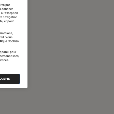
ires par
es données
 à l’exception
re navigation
te, et pour
ormations,
reil. Vous
tique Cookies.
appareil pour
 personnalisés,
rvices.
ACCEPTE