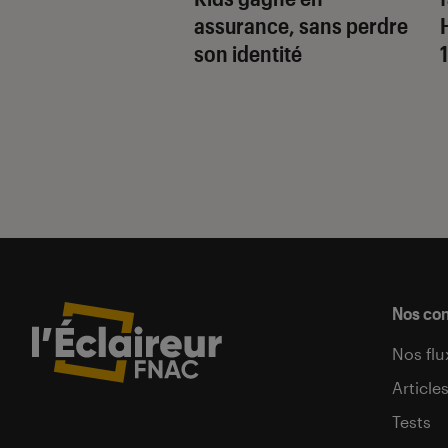
nnique
assurance, sans perdre
son identité
Nos co
Nos flu
Article
Tests