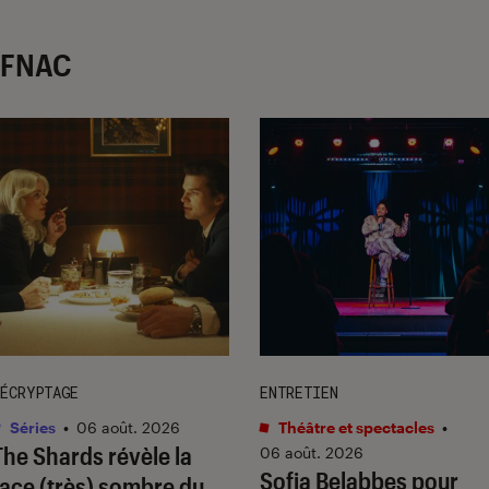
r FNAC
ÉCRYPTAGE
ENTRETIEN
Séries
•
06 août. 2026
Théâtre et spectacles
•
The Shards
révèle la
06 août. 2026
Sofia Belabbes pour
face (très) sombre du