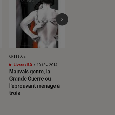
CRITIQUE
ACTU
Livres / BD
•
10 fév. 2014
Musique
•
26 avr. 20
Mauvais genre, la
Autrans en emport
Grande Guerre ou
Fauve
l’éprouvant ménage à
trois