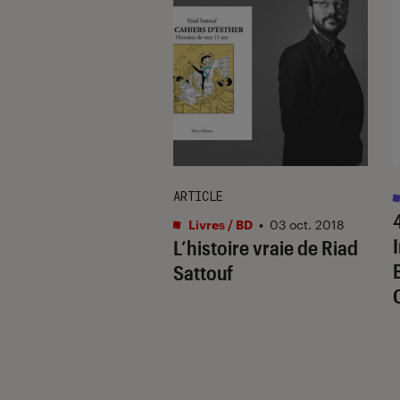
ARTICLE
que
•
26 avr. 2017
Livres / BD
•
03 oct. 2018
ns en emporte le
L’histoire vraie de Riad
e
Sattouf