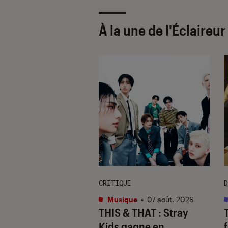
À la une de
l'Éclaireu
CRITIQUE
D
s
•
07 août. 2026
Musique
•
07 août. 2026
 Gervais, le sale
THIS & THAT
: Stray
 de la comédie
Kids gagne en