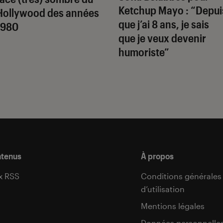
Ketchup Mayo
: “Depui
Hollywood des années
que j’ai 8 ans, je sais
1980
que je veux devenir
humoriste”
ntenus
À propos
x RSS
Conditions générales
d’utilisation
s
Mentions légales
Données personnelle