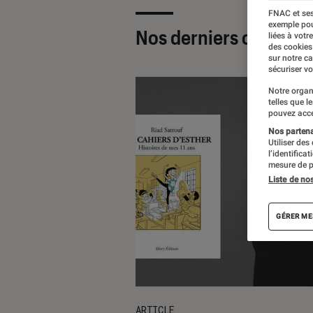
FNAC et ses
exemple pou
Nos derniers contenu
liées à votr
des cookies
sur notre c
sécuriser vo
Notre organ
telles que l
pouvez acce
Nos partenai
Utiliser des
l’identifica
mesure de p
Liste de no
GÉRER ME
ARTICLE