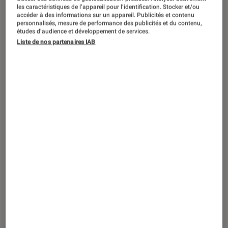
SÉLECTION
les caractéristiques de l’appareil pour l’identification. Stocker et/ou
accéder à des informations sur un appareil. Publicités et contenu
Livres / BD
•
02 fév. 2021
personnalisés, mesure de performance des publicités et du contenu,
Les incontournables des romans
études d’audience et développement de services.
Liste de nos partenaires IAB
fantastiques pour ados