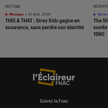
CRITIQUE
DÉCRYPT
Musique
•
07 août. 2026
Séries
THIS & THAT
: Stray Kids gagne en
The S
assurance, sans perdre son identité
sombr
1980
Suivez la Fnac