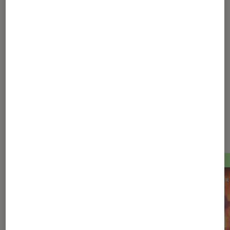
1
2
3
4
5
6
Les plus lus dans Fantastique