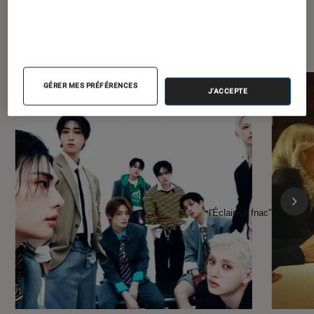
À la une de
VOIR TOUT
l'Éclaireur FNAC
GÉRER MES PRÉFÉRENCES
J'ACCEPTE
l'Éclaireur fnac">