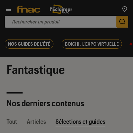
Trouv
De
NOS GUIDES DE L'ÉTÉ
BOICHI : L'EXPO VIRTUELLE
Fantastique
Nos derniers contenus
Tout
Articles
Sélections et guides