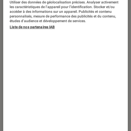
Utiliser des données de géolocalisation précises. Analyser activement
ACTU
les caractéristiques de l’appareil pour l’identification. Stocker et/ou
accéder à des informations sur un appareil. Publicités et contenu
Maison
•
27 mar. 2026
personnalisés, mesure de performance des publicités et du contenu,
Krups Coffee Crush Experience :
études d’audience et développement de services.
l’expresso broyeur qui révolutionne vos
Liste de nos partenaires IAB
petits espaces
Sponsorisé par Krups