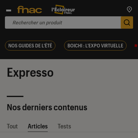
Trouv
De
NOS GUIDES DE L'ÉTÉ
BOICHI : L'EXPO VIRTUELLE
Expresso
Nos derniers contenus
Tout
Articles
Tests