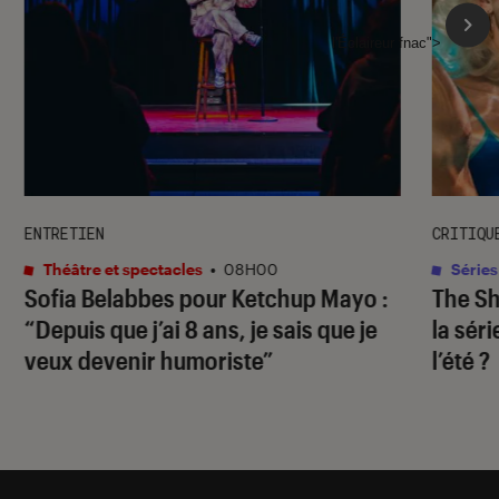
l'Éclaireur fnac">
ENTRETIEN
CRITIQU
Théâtre et spectacles
•
08H00
Séries
Sofia Belabbes pour
Ketchup Mayo
:
The S
“Depuis que j’ai 8 ans, je sais que je
la sér
veux devenir humoriste”
l’été ?