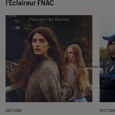
l'Éclaireur FNAC
l'Éclaireur fnac">
CRITIQUE
CRITIQU