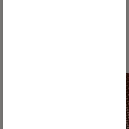
1
...
9
10
11
12
13
...
20
...
31
Les plus lus dans Enceintes sans fil