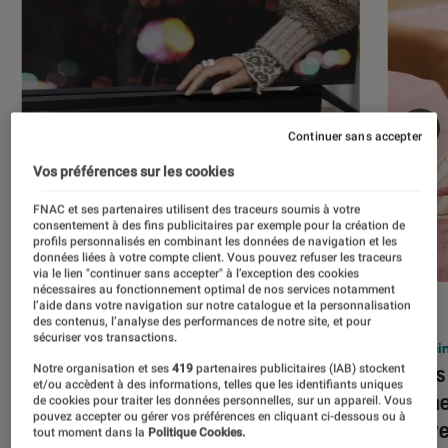
Continuer sans accepter
Vos préférences sur les cookies
FNAC et ses partenaires utilisent des traceurs soumis à votre
consentement à des fins publicitaires par exemple pour la création de
profils personnalisés en combinant les données de navigation et les
données liées à votre compte client. Vous pouvez refuser les traceurs
via le lien "continuer sans accepter" à l’exception des cookies
nécessaires au fonctionnement optimal de nos services notamment
l’aide dans votre navigation sur notre catalogue et la personnalisation
ACTU
ACTU
des contenus, l’analyse des performances de notre site, et pour
sécuriser vos transactions.
Barres de son
•
21 sep. 2021
Encein
Sonos Beam (Gen 2) : la barre de son
Sonos 
Notre organisation et ses
419
partenaires publicitaires (IAB) stockent
et/ou accèdent à des informations, telles que les identifiants uniques
mise sur le Dolby Atmos
vraime
de cookies pour traiter les données personnelles, sur un appareil. Vous
pouvez accepter ou gérer vos préférences en cliquant ci-dessous ou à
rendre
tout moment dans la
Politique Cookies.