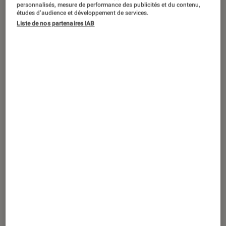
SÉLECTION
personnalisés, mesure de performance des publicités et du contenu,
études d’audience et développement de services.
Figurines et jeux
•
19 oct. 2017
Liste de nos partenaires IAB
Les dessins animés stars des tout petits
!