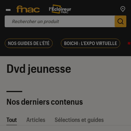
Trouv
De
NOS GUIDES DE L'ÉTÉ
BOICHI : L'EXPO VIRTUELLE
Dvd jeunesse
Nos derniers contenus
Tout
Articles
Sélections et guides