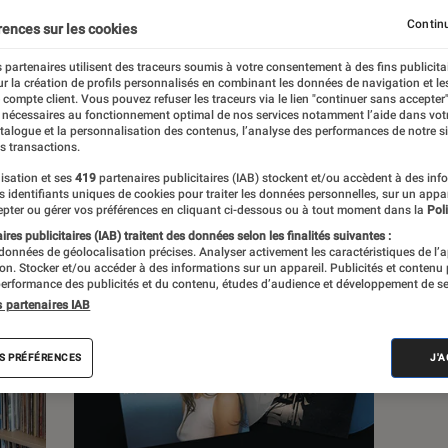
Continu
rences sur les cookies
s
 partenaires utilisent des traceurs soumis à votre consentement à des fins publicita
r la création de profils personnalisés en combinant les données de navigation et l
e compte client. Vous pouvez refuser les traceurs via le lien "continuer sans accepter"
 guides
 nécessaires au fonctionnement optimal de nos services notamment l’aide dans vot
atalogue et la personnalisation des contenus, l’analyse des performances de notre si
s transactions.
isation et ses
419
partenaires publicitaires (IAB) stockent et/ou accèdent à des inf
es identifiants uniques de cookies pour traiter les données personnelles, sur un appa
pter ou gérer vos préférences en cliquant ci-dessous ou à tout moment dans la
Poli
res publicitaires (IAB) traitent des données selon les finalités suivantes :
 données de géolocalisation précises. Analyser activement les caractéristiques de l’
tion. Stocker et/ou accéder à des informations sur un appareil. Publicités et contenu
erformance des publicités et du contenu, études d’audience et développement de se
s partenaires IAB
S PRÉFÉRENCES
J'