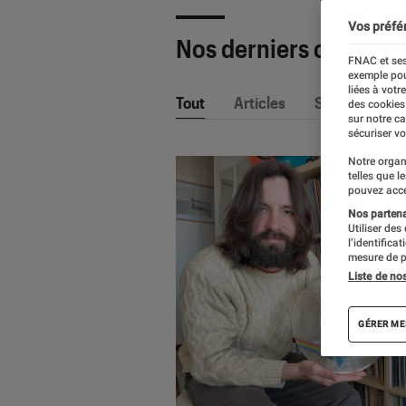
Vos préfé
Nos derniers contenu
FNAC et ses
exemple pou
liées à votr
Tout
Articles
Sélections et
des cookies
sur notre c
sécuriser vo
Notre organ
telles que l
pouvez acce
Nos partenai
Utiliser des
l’identifica
mesure de p
Liste de no
GÉRER ME