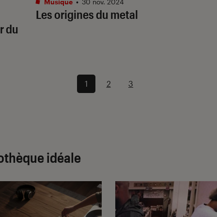
Musique
•
30 nov. 2024
Les origines du metal
r du
1
2
3
cothèque idéale