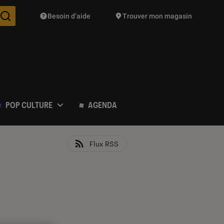
Besoin d’aide
Trouver mon magasin
Des suggestions de produits vont vous être proposées pendant vo
POP CULTURE
AGENDA
Flux RSS