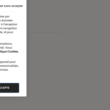
er sans accepter
ires par
es données
 à l’exception
re navigation
te, et pour
ormations,
reil. Vous
tique Cookies.
appareil pour
 personnalisés,
rvices.
ACCEPTE