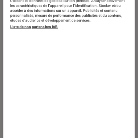
Pourquoi Apple vous invite-t-il à mettre
Utiliser des données de géolocalisation précises. Analyser activement
les caractéristiques de l’appareil pour l’identification. Stocker et/ou
votre iPhone à jour de toute urgence ?
accéder à des informations sur un appareil. Publicités et contenu
personnalisés, mesure de performance des publicités et du contenu,
études d’audience et développement de services.
Liste de nos partenaires IAB