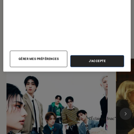
À la une de
VOIR TOUT
l'Éclaireur FNAC
GÉRER MES PRÉFÉRENCES
J'ACCEPTE
l'Éclaireur fnac">