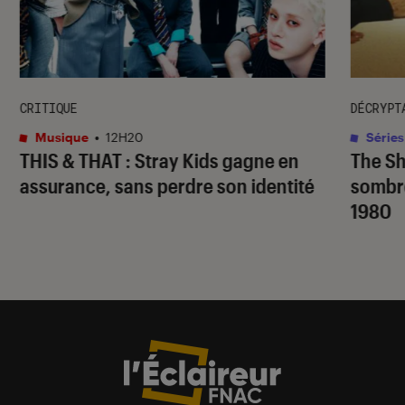
CRITIQUE
DÉCRYPT
Musique
•
12H20
Séries
THIS & THAT
: Stray Kids gagne en
The S
assurance, sans perdre son identité
sombr
1980