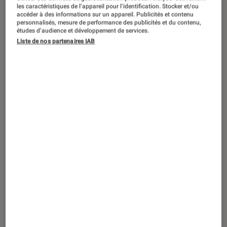
DÉCRYPTAGE
les caractéristiques de l’appareil pour l’identification. Stocker et/ou
accéder à des informations sur un appareil. Publicités et contenu
Photo et vidéo
•
01 juil. 2021
personnalisés, mesure de performance des publicités et du contenu,
études d’audience et développement de services.
Pourquoi acheter un appareil photo
Liste de nos partenaires IAB
compact en 2021 ?