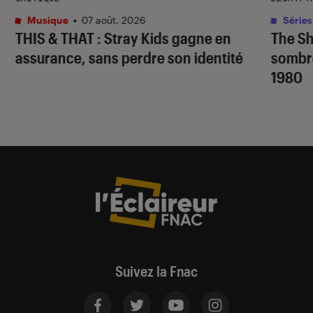
Musique
•
07 août. 2026
Séries
THIS & THAT
: Stray Kids gagne en
The S
assurance, sans perdre son identité
sombr
1980
Suivez la Fnac