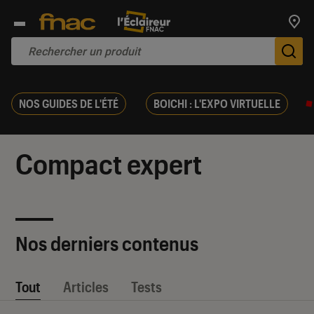
Trouv
De
NOS GUIDES DE L'ÉTÉ
BOICHI : L'EXPO VIRTUELLE
Compact expert
Nos derniers contenus
Tout
Articles
Tests