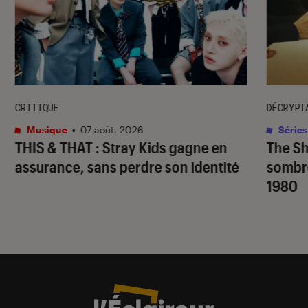
CRITIQUE
DÉCRYPT
Musique
•
07 août. 2026
Séries
THIS & THAT
: Stray Kids gagne en
The S
assurance, sans perdre son identité
sombr
1980