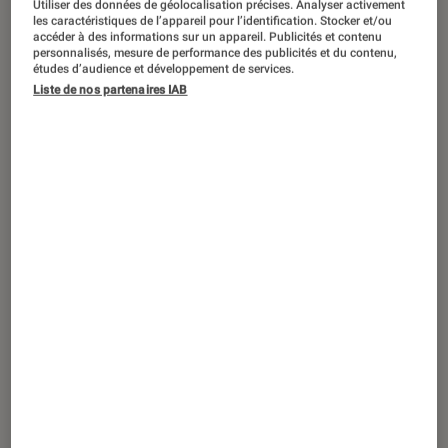
Utiliser des données de géolocalisation précises. Analyser activement
ACTU
les caractéristiques de l’appareil pour l’identification. Stocker et/ou
accéder à des informations sur un appareil. Publicités et contenu
Séries
•
23 avr. 2026
personnalisés, mesure de performance des publicités et du contenu,
Recalé
: intrigue, casting, ambitions…
études d’audience et développement de services.
Liste de nos partenaires IAB
Tout savoir sur la série de François Uzan