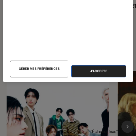
Wilde ?
Ducret
À la une de
VOIR TOUT
l'Éclaireur FNAC
GÉRER MES PRÉFÉRENCES
J'ACCEPTE
l'Éclaireur fnac">