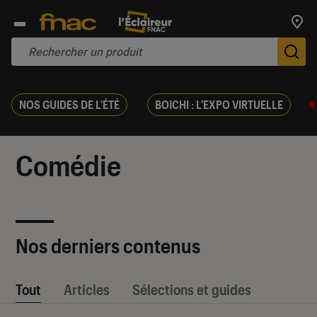
Trouv
De
NOS GUIDES DE L'ÉTÉ
BOICHI : L'EXPO VIRTUELLE
Comédie
Nos derniers contenus
Tout
Articles
Sélections et guides