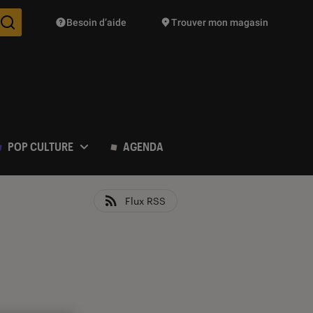
Besoin d’aide
Trouver mon magasin
Des suggestions de produits vont vous être proposées pendant vo
POP CULTURE
AGENDA
Flux RSS