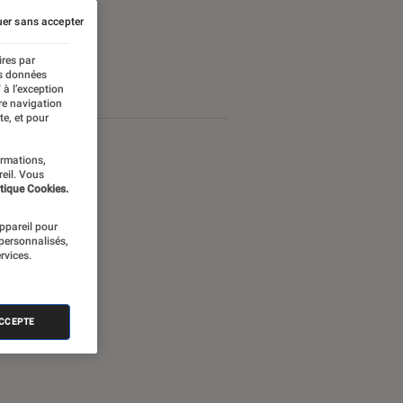
er sans accepter
ires par
es données
 à l’exception
re navigation
te, et pour
ormations,
reil. Vous
tique Cookies.
appareil pour
 personnalisés,
rvices.
ACCEPTE