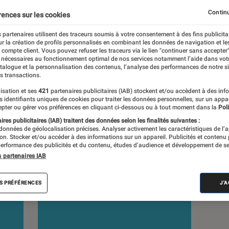
Continu
rences sur les cookies
s
 partenaires utilisent des traceurs soumis à votre consentement à des fins publicita
r la création de profils personnalisés en combinant les données de navigation et l
e compte client. Vous pouvez refuser les traceurs via le lien "continuer sans accepter"
 guides
Tests
 nécessaires au fonctionnement optimal de nos services notamment l’aide dans vot
atalogue et la personnalisation des contenus, l’analyse des performances de notre si
s transactions.
isation et ses
421
partenaires publicitaires (IAB) stockent et/ou accèdent à des inf
es identifiants uniques de cookies pour traiter les données personnelles, sur un appa
pter ou gérer vos préférences en cliquant ci-dessous ou à tout moment dans la
Poli
res publicitaires (IAB) traitent des données selon les finalités suivantes :
 données de géolocalisation précises. Analyser activement les caractéristiques de l’
tion. Stocker et/ou accéder à des informations sur un appareil. Publicités et contenu
erformance des publicités et du contenu, études d’audience et développement de se
s partenaires IAB
S PRÉFÉRENCES
J'