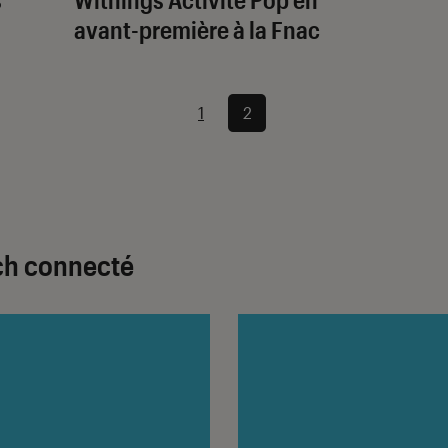
avant-première à la Fnac
1
2
ach connecté