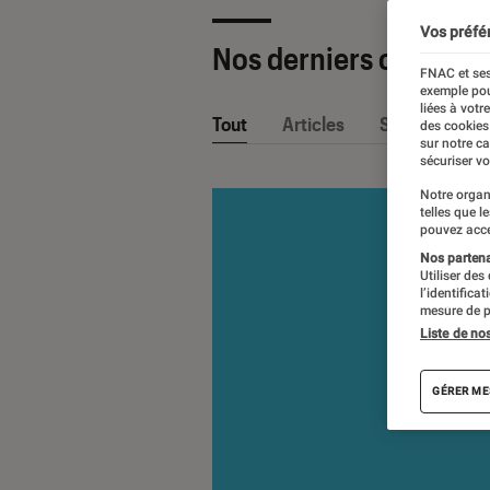
Vos préfé
Nos derniers contenu
FNAC et ses
exemple pou
liées à votr
Tout
Articles
Sélections et
des cookies
sur notre c
sécuriser vo
Notre organ
telles que l
pouvez acce
Nos partenai
Utiliser des
l’identifica
mesure de p
Liste de no
GÉRER ME