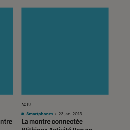
ACTU
Smartphones
•
23 jan. 2015
ontre
La montre connectée
s
Withings Activité Pop en