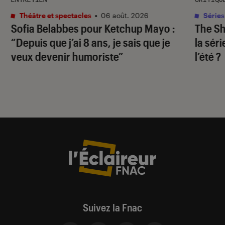
Théâtre et spectacles
•
06 août. 2026
Séries
Sofia Belabbes pour
Ketchup Mayo
:
The S
“Depuis que j’ai 8 ans, je sais que je
la sér
veux devenir humoriste”
l’été ?
Suivez la Fnac