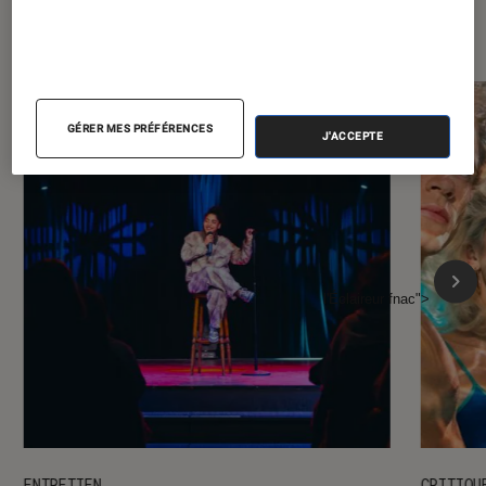
l'Éclaireur FNAC
GÉRER MES PRÉFÉRENCES
J'ACCEPTE
l'Éclaireur fnac">
ENTRETIEN
CRITIQU