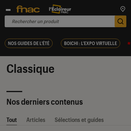
Trouv
De
NOS GUIDES DE L'ÉTÉ
BOICHI : L'EXPO VIRTUELLE
Classique
Nos derniers contenus
Tout
Articles
Sélections et guides