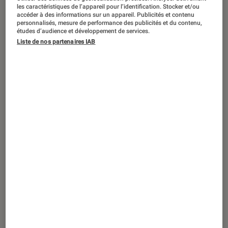
SÉLECTION
les caractéristiques de l’appareil pour l’identification. Stocker et/ou
accéder à des informations sur un appareil. Publicités et contenu
Arts et expositions
•
15 fév. 2023
personnalisés, mesure de performance des publicités et du contenu,
Le top des lectures imposées et
études d’audience et développement de services.
Liste de nos partenaires IAB
finalement adorées