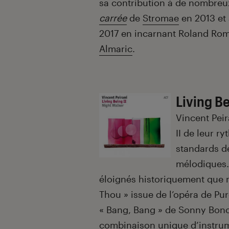
sa contribution à de nombre
carrée
de
Stromae
en 2013 et 
2017 en incarnant Roland Roma
Almaric
.
Living Be
Vincent Peir
II de leur r
standards d
mélodiques. 
éloignés historiquement que m
Thou » issue de l’opéra de Pur
« Bang, Bang » de Sonny Bon
combinaison unique d’instrum