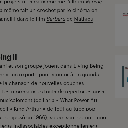
ux projets musicaux comme l’album
Racine
a même fait un crochet par le cinéma en
nellil dans le film
Barbara
de
Mathieu
ing II
ani et son groupe jouent dans Living Being
ythmique experte pour ajouter à de grands
e la chanson de nouvelles couches
Les morceaux, extraits de répertoires aussi
usicalement (de l’aria « What Power Art
cell « King Arthur » de 1691 au tube pop
o composé en 1966), se pensent comme une
ents indissociables exceptionnellement