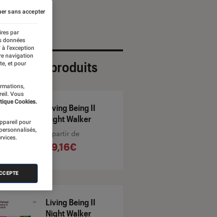
er sans accepter
ires par
es données
 à l’exception
re navigation
ection de produits
te, et pour
ormations,
reil. Vous
tique Cookies.
Living Being II
Night Walker
appareil pour
 personnalisés,
À partir de
rvices.
29,16€
ACCEPTE
Living Being II
Night Walker