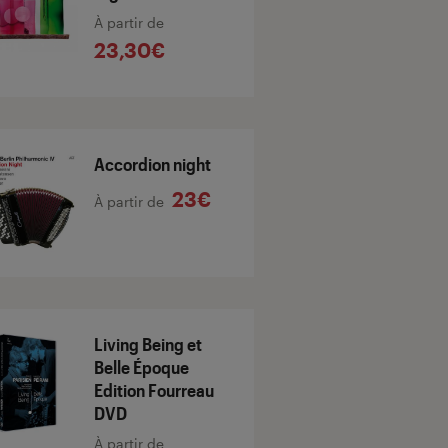
À partir de
23,30€
Accordion night
23€
À partir de
Living Being et
Belle Époque
Edition Fourreau
DVD
À partir de