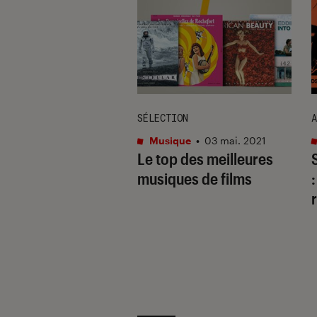
SÉLECTION
A
que
•
31 juil. 2026
Musique
•
03 mai. 2021
 pourquoi le
Le top des meilleures
e n’ira pas aux
musiques de films
my Awards ?