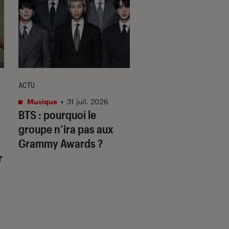
ACTU
SÉLECTION
Musique
•
31 juil. 2026
Musique
•
03 mai. 2
BTS : pourquoi le
Le top des meilleu
groupe n’ira pas aux
musiques de films
Grammy Awards ?
r