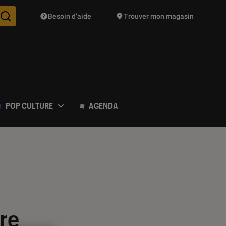
Besoin d’aide
Trouver mon magasin
Des suggestions de produits vont vous être proposées pendant vo
POP CULTURE
AGENDA
ère