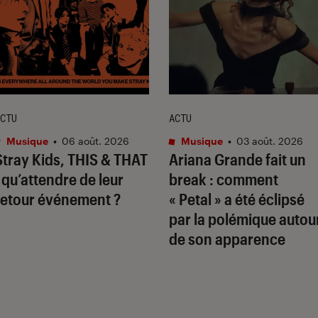
CTU
ACTU
Musique
•
06 août. 2026
Musique
•
03 août. 2026
Stray Kids,
THIS & THAT
Ariana Grande fait un
: qu’attendre de leur
break : comment
retour événement ?
« Petal » a été éclipsé
par la polémique autou
de son apparence