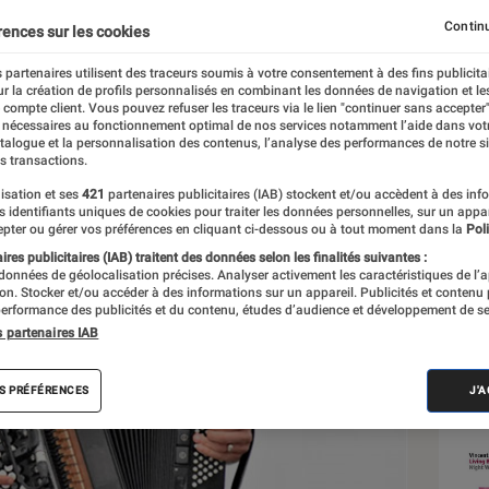
Continu
rences sur les cookies
 partenaires utilisent des traceurs soumis à votre consentement à des fins publicita
r la création de profils personnalisés en combinant les données de navigation et l
e compte client. Vous pouvez refuser les traceurs via le lien "continuer sans accepter"
 nécessaires au fonctionnement optimal de nos services notamment l’aide dans vot
Sél
atalogue et la personnalisation des contenus, l’analyse des performances de notre si
s transactions.
isation et ses
421
partenaires publicitaires (IAB) stockent et/ou accèdent à des inf
es identifiants uniques de cookies pour traiter les données personnelles, sur un appa
pter ou gérer vos préférences en cliquant ci-dessous ou à tout moment dans la
Poli
res publicitaires (IAB) traitent des données selon les finalités suivantes :
 données de géolocalisation précises. Analyser activement les caractéristiques de l’
tion. Stocker et/ou accéder à des informations sur un appareil. Publicités et contenu
erformance des publicités et du contenu, études d’audience et développement de se
s partenaires IAB
S PRÉFÉRENCES
J'