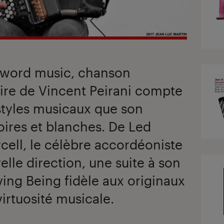
, word music, chanson
toire de Vincent Peirani compte
styles musicaux que son
oires et blanches. De Led
cell, le célèbre accordéoniste
lle direction, une suite à son
ving Being fidèle aux originaux
virtuosité musicale.