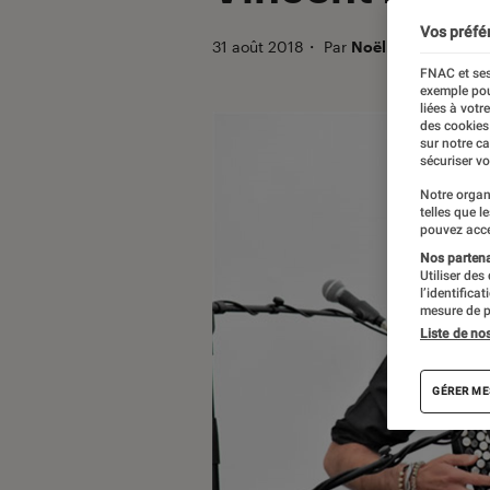
Vos préfé
31 août 2018
・
Par
Noëlle
FNAC et ses
exemple pou
liées à votr
des cookies
sur notre c
sécuriser vo
Notre organ
telles que l
pouvez acce
Nos partenai
Utiliser des
l’identifica
mesure de p
Liste de no
GÉRER ME