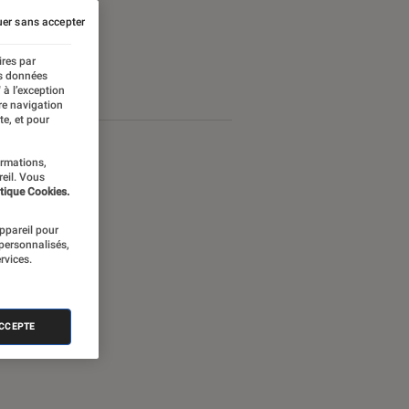
er sans accepter
ires par
es données
 à l’exception
re navigation
te, et pour
ormations,
reil. Vous
tique Cookies.
appareil pour
 personnalisés,
rvices.
ACCEPTE