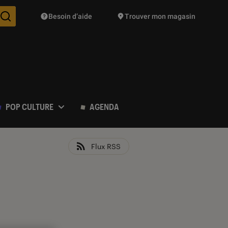
Besoin d’aide
Trouver mon magasin
Des suggestions de produits vont vous être proposées pendant vo
POP CULTURE
AGENDA
Flux RSS