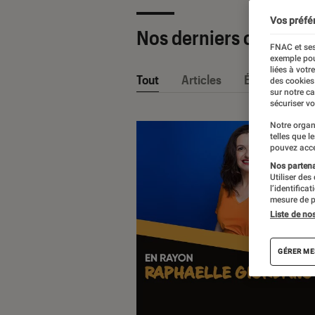
Vos préfé
Nos derniers contenu
FNAC et ses
exemple pou
liées à votr
Tout
Articles
Événéments
des cookies
sur notre c
sécuriser vo
Notre organ
telles que l
pouvez acce
Nos partenai
Utiliser des
l’identifica
mesure de p
Liste de no
GÉRER ME