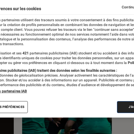
Continu
rences sur les cookies
s
 partenaires utilisent des traceurs soumis à votre consentement à des fins publicita
r la création de profils personnalisés en combinant les données de navigation et l
e compte client. Vous pouvez refuser les traceurs via le lien "continuer sans accepter"
Sélections et guides
 nécessaires au fonctionnement optimal de nos services notamment l’aide dans vot
atalogue et la personnalisation des contenus, l’analyse des performances de notre si
s transactions.
isation et ses
421
partenaires publicitaires (IAB) stockent et/ou accèdent à des inf
es identifiants uniques de cookies pour traiter les données personnelles, sur un appa
pter ou gérer vos préférences en cliquant ci-dessous ou à tout moment dans la
Poli
res publicitaires (IAB) traitent des données selon les finalités suivantes :
 données de géolocalisation précises. Analyser activement les caractéristiques de l’
tion. Stocker et/ou accéder à des informations sur un appareil. Publicités et contenu
erformance des publicités et du contenu, études d’audience et développement de se
s partenaires IAB
S PRÉFÉRENCES
J'