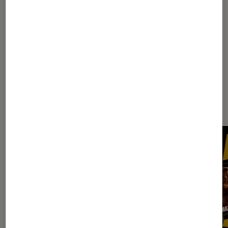
1
2
3
4
5
6
...
10
15
25
...
30
Les plus lus dans Cinéma français