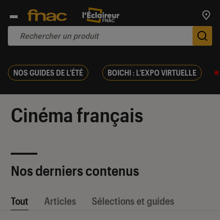
Trouv
De
NOS GUIDES DE L'ÉTÉ
BOICHI : L'EXPO VIRTUELLE
Cinéma français
Nos derniers contenus
Tout
Articles
Sélections et guides