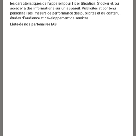
ACTU
les caractéristiques de l’appareil pour l’identification. Stocker et/ou
accéder à des informations sur un appareil. Publicités et contenu
Séries
•
26 déc. 2024
personnalisés, mesure de performance des publicités et du contenu,
études d’audience et développement de services.
Meurtres au paradis
: un épisode spécial
Liste de nos partenaires IAB
de Noël sous le signe du renouveau