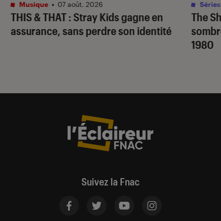
Musique
•
07 août. 2026
Séries
THIS & THAT
: Stray Kids gagne en
The S
assurance, sans perdre son identité
sombr
1980
Suivez la Fnac