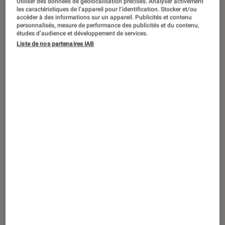
Utiliser des données de géolocalisation précises. Analyser activement
ENTRETIEN
les caractéristiques de l’appareil pour l’identification. Stocker et/ou
accéder à des informations sur un appareil. Publicités et contenu
Musique
•
11 mar. 2026
personnalisés, mesure de performance des publicités et du contenu,
Folk mélancolique, voix politique et fin
études d’audience et développement de services.
Liste de nos partenaires IAB
du monde : rencontre avec l’artiste
québécoise Safia Nolin