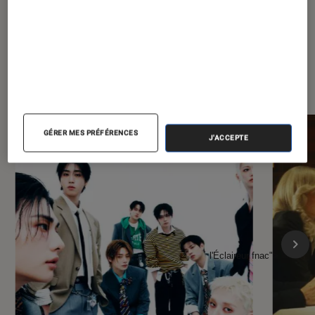
À la une de
VOIR TOUT
l'Éclaireur FNAC
GÉRER MES PRÉFÉRENCES
J'ACCEPTE
l'Éclaireur fnac">