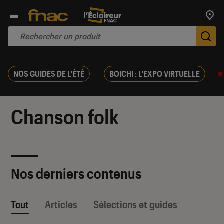
Trouv
De
NOS GUIDES DE L'ÉTÉ
BOICHI : L'EXPO VIRTUELLE
Chanson folk
Nos derniers contenus
Tout
Articles
Sélections et guides