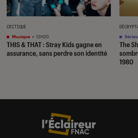
CRITIQUE
DÉCRYPT
Musique
•
12H20
Séries
THIS & THAT
: Stray Kids gagne en
The S
assurance, sans perdre son identité
sombr
1980