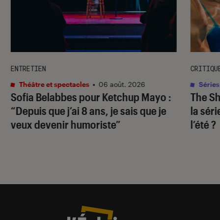
ENTRETIEN
CRITIQU
Théâtre et spectacles
•
06 août. 2026
Séries
Sofia Belabbes pour
Ketchup Mayo
:
The S
“Depuis que j’ai 8 ans, je sais que je
la sér
veux devenir humoriste”
l’été ?