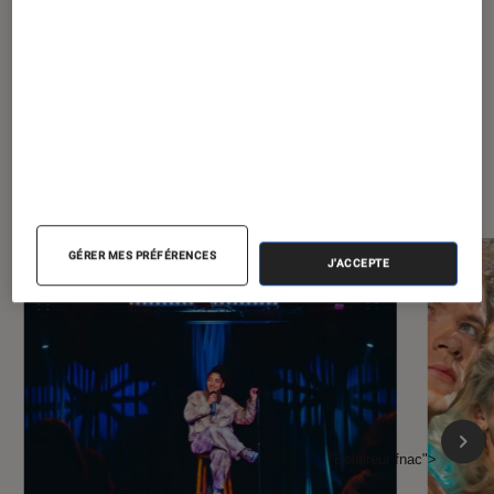
À la une de
VOIR TOUT
l'Éclaireur FNAC
GÉRER MES PRÉFÉRENCES
J'ACCEPTE
l'Éclaireur fnac">