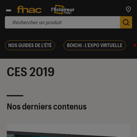
Trouv
De
NOS GUIDES DE L'ÉTÉ
BOICHI : L'EXPO VIRTUELLE
CES 2019
Nos derniers contenus