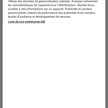
CES 2019 – Asus Chromebook Flip C434
Utiliser des données de géolocalisation précises. Analyser activement
les caractéristiques de l’appareil pour l’identification. Stocker et/ou
: un Chromebook en version haut de
accéder à des informations sur un appareil. Publicités et contenu
personnalisés, mesure de performance des publicités et du contenu,
gamme
études d’audience et développement de services.
Liste de nos partenaires IAB