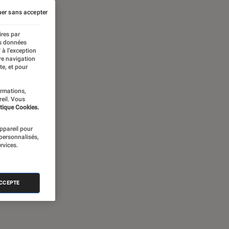
er sans accepter
ires par
es données
 à l’exception
re navigation
te, et pour
ormations,
reil. Vous
tique Cookies.
appareil pour
 personnalisés,
rvices.
ACCEPTE