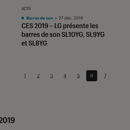
ACTU
Barres de son
•
27 déc. 2018
CES 2019 – LG présente les
barres de son SL10YG, SL9YG
et SL8YG
1
2
3
4
5
6
7
 2019