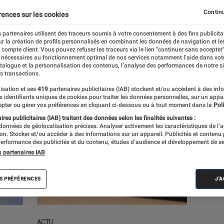
Continu
rences sur les cookies
s
 partenaires utilisent des traceurs soumis à votre consentement à des fins publicita
r la création de profils personnalisés en combinant les données de navigation et l
e compte client. Vous pouvez refuser les traceurs via le lien "continuer sans accepter"
 nécessaires au fonctionnement optimal de nos services notamment l’aide dans vot
atalogue et la personnalisation des contenus, l’analyse des performances de notre si
s transactions.
isation et ses
419
partenaires publicitaires (IAB) stockent et/ou accèdent à des inf
es identifiants uniques de cookies pour traiter les données personnelles, sur un appa
pter ou gérer vos préférences en cliquant ci-dessous ou à tout moment dans la
Poli
res publicitaires (IAB) traitent des données selon les finalités suivantes :
 données de géolocalisation précises. Analyser activement les caractéristiques de l’
tion. Stocker et/ou accéder à des informations sur un appareil. Publicités et contenu
erformance des publicités et du contenu, études d’audience et développement de se
s partenaires IAB
S PRÉFÉRENCES
J'
ACTU