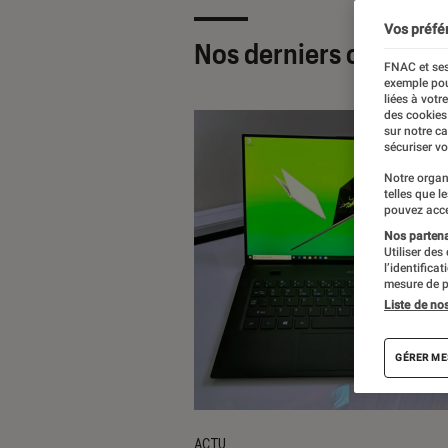
Vos préfé
Nos derniers contenu
FNAC et ses
exemple pou
liées à votr
des cookies
sur notre c
sécuriser vo
Notre organ
telles que l
pouvez acce
Nos partenai
Utiliser des
l’identifica
mesure de p
Liste de no
GÉRER ME
ACTU