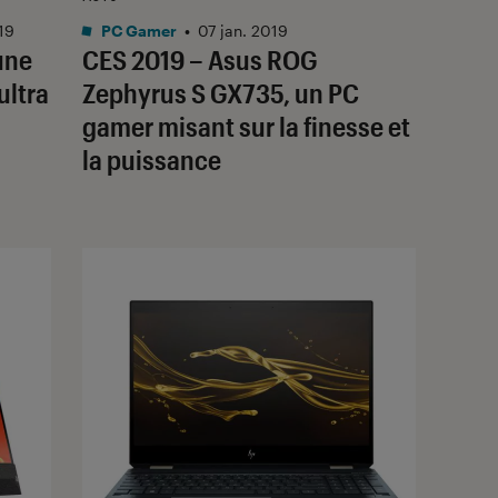
19
PC Gamer
•
07 jan. 2019
une
CES 2019 – Asus ROG
ultra
Zephyrus S GX735, un PC
gamer misant sur la finesse et
la puissance