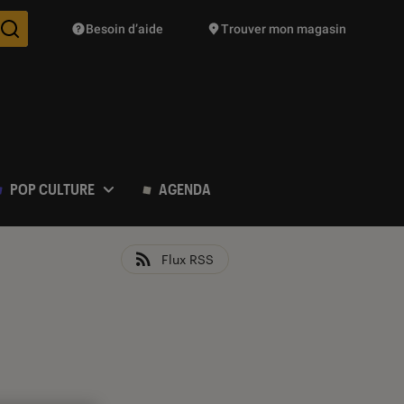
Besoin d’aide
Trouver mon magasin
Des suggestions de produits vont vous être proposées pendant vo
POP CULTURE
AGENDA
Flux RSS