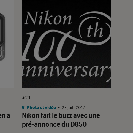
ACTU
Photo et vidéo
•
27 juil. 2017
en a
Nikon fait le buzz avec une
pré-annonce du D850