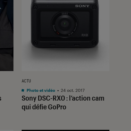
ACTU
Photo et vidéo
•
24 oct. 2017
s
Sony DSC-RX0 : l’action cam
qui défie GoPro