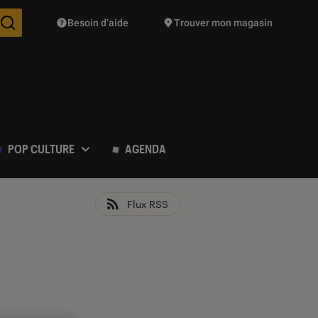
Besoin d’aide
Trouver mon magasin
Des suggestions de produits vont vous être proposées pendant vo
POP CULTURE
AGENDA
Flux RSS