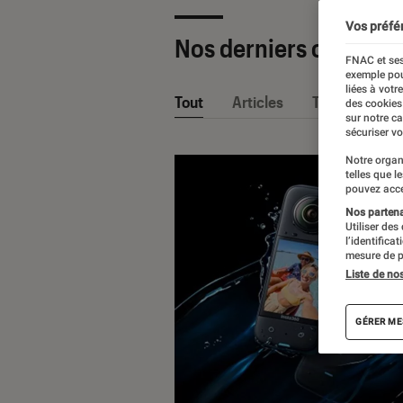
Vos préfé
Nos derniers contenu
FNAC et ses
exemple pou
liées à votr
Tout
Articles
Tests
des cookies
sur notre c
sécuriser vo
Notre organ
telles que l
pouvez acce
Nos partenai
Utiliser des
l’identifica
mesure de p
Liste de no
GÉRER ME