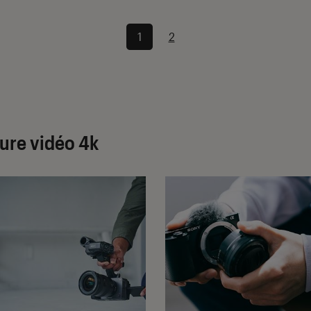
1
2
ture vidéo 4k