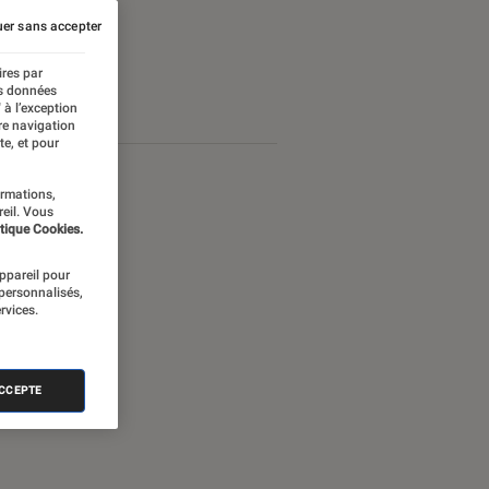
er sans accepter
ires par
es données
 à l’exception
re navigation
te, et pour
ormations,
reil. Vous
tique Cookies.
appareil pour
 personnalisés,
rvices.
ACCEPTE