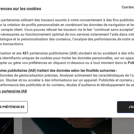
Continu
rences sur les cookies
s
 partenaires utilisent des traceurs soumis à votre consentement à des fins publicita
r la création de profils personnalisés en combinant les données de navigation et l
e compte client. Vous pouvez refuser les traceurs via le lien "continuer sans accepter"
 nécessaires au fonctionnement optimal de nos services notamment l’aide dans vot
atalogue et la personnalisation des contenus, l’analyse des performances de notre si
s transactions.
isation et ses
421
partenaires publicitaires (IAB) stockent et/ou accèdent à des inf
es identifiants uniques de cookies pour traiter les données personnelles, sur un appa
pter ou gérer vos préférences en cliquant ci-dessous ou à tout moment dans la
Poli
res publicitaires (IAB) traitent des données selon les finalités suivantes :
 données de géolocalisation précises. Analyser activement les caractéristiques de l’
tion. Stocker et/ou accéder à des informations sur un appareil. Publicités et contenu
erformance des publicités et du contenu, études d’audience et développement de se
s partenaires IAB
S PRÉFÉRENCES
J'