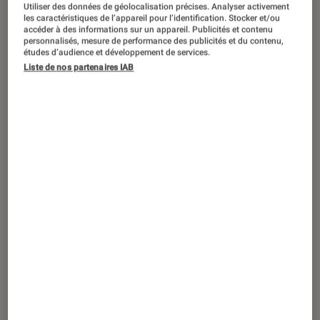
Doctor Strange
ensorcelle le box-office
Utiliser des données de géolocalisation précises. Analyser activement
les caractéristiques de l’appareil pour l’identification. Stocker et/ou
et réalise le meilleur démarrage de
accéder à des informations sur un appareil. Publicités et contenu
l’année
personnalisés, mesure de performance des publicités et du contenu,
études d’audience et développement de services.
Liste de nos partenaires IAB