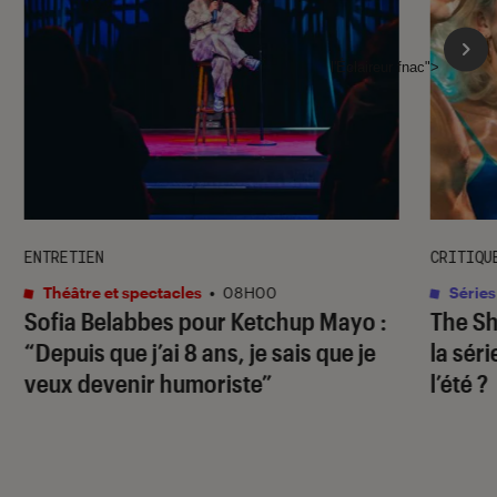
l'Éclaireur fnac">
ENTRETIEN
CRITIQU
Théâtre et spectacles
•
08H00
Séries
Sofia Belabbes pour
Ketchup Mayo
:
The S
“Depuis que j’ai 8 ans, je sais que je
la sér
veux devenir humoriste”
l’été ?