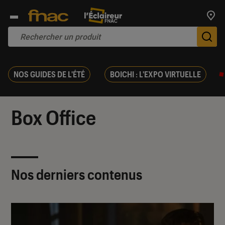
Trouv
De
NOS GUIDES DE L'ÉTÉ
BOICHI : L'EXPO VIRTUELLE
Box Office
Nos derniers contenus